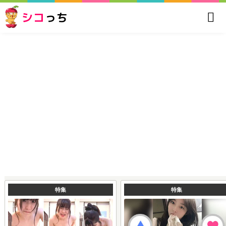
シコ
っち
特集
特集