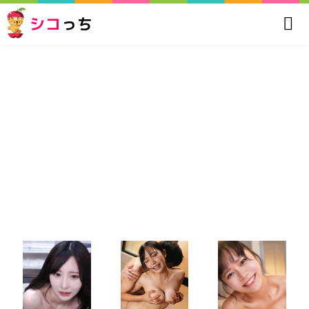
シコ
っち