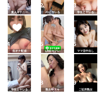
素人オナニー
JDとヤレる
学生とヤレる
生オナ配信
LINEセフレ
ママ活中出し
学生とヤレる
熟女即ヌキ
ご近所熟女