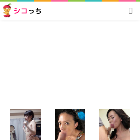
シコ
っち