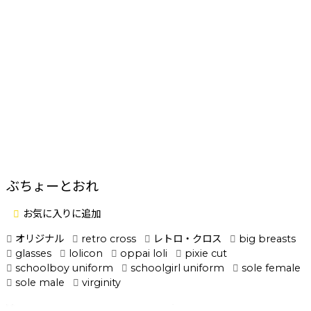
ぶちょーとおれ
お気に入りに追加
オリジナル
retro cross
レトロ・クロス
big breasts
glasses
lolicon
oppai loli
pixie cut
schoolboy uniform
schoolgirl uniform
sole female
sole male
virginity