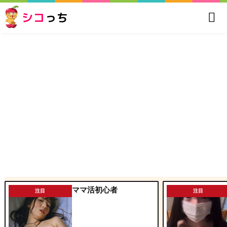
シコ
っち
ママ活初心者
注目
注目