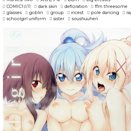
COMIC1☆11
dark skin
defloration
ffm threesome
glasses
goblin
group
incest
pole dancing
r
schoolgirl uniform
sister
soushuuhen