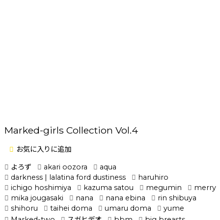
Marked-girls Collection Vol.4
お気に入りに追加
よろず
akari oozora
aqua
darkness | lalatina ford dustiness
haruhiro
ichigo hoshimiya
kazuma satou
megumin
merry
mika jougasaki
nana
nana ebina
rin shibuya
shihoru
taihei doma
umaru doma
yume
Marked-two
スガヒデオ
bbm
big breasts