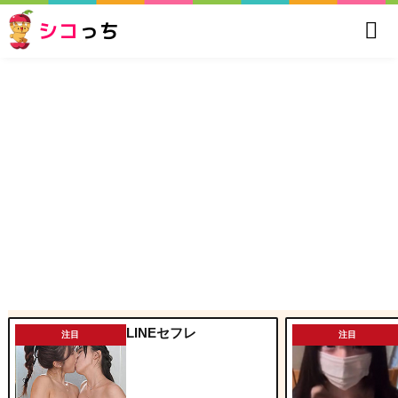
シコ
っち
LINEセフレ
注目
注目