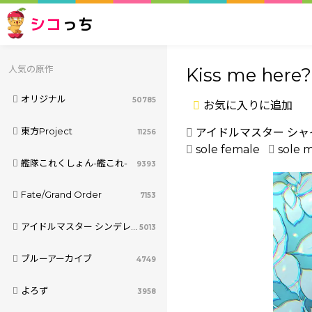
シコ
っち
人気の原作
Kiss me here?
オリジナル
50785
お気に入りに追加
東方Project
アイドルマスター シ
11256
sole female
sole 
艦隊これくしょん-艦これ-
9393
Fate/Grand Order
7153
アイドルマスター シンデレラガールズ
5013
ブルーアーカイブ
4749
よろず
3958