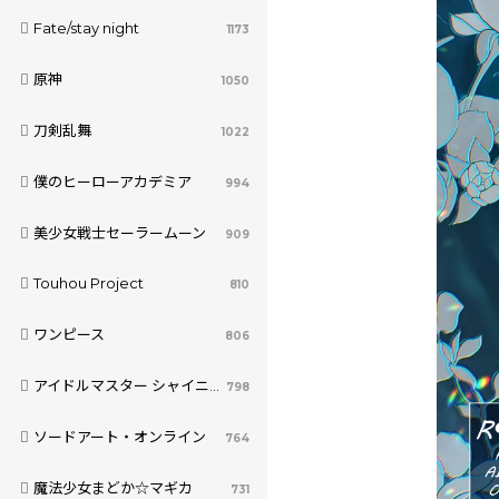
Fate/stay night
1173
原神
1050
刀剣乱舞
1022
僕のヒーローアカデミア
994
美少女戦士セーラームーン
909
Touhou Project
810
ワンピース
806
アイドルマスター シャイニーカラーズ
798
ソードアート・オンライン
764
魔法少女まどか☆マギカ
731