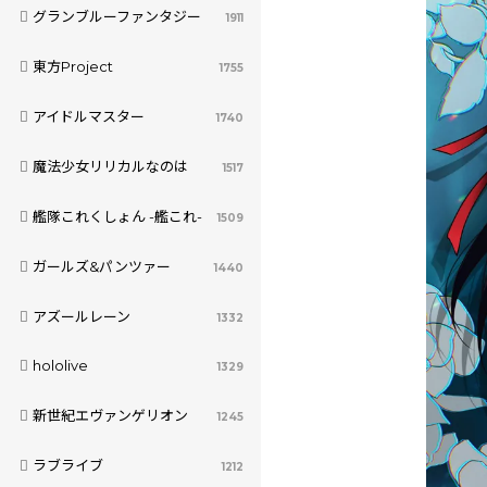
グランブルーファンタジー
1911
東方Project
1755
アイドルマスター
1740
魔法少女リリカルなのは
1517
艦隊これくしょん -艦これ-
1509
ガールズ&パンツァー
1440
アズールレーン
1332
hololive
1329
新世紀エヴァンゲリオン
1245
ラブライブ
1212