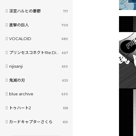
涼宮ハルヒの憂鬱
717
進撃の巨人
709
VOCALOID
680
プリンセスコネクト!Re:Dive
667
nijisanji
650
鬼滅の刃
635
blue archive
630
トゥハート2
618
カードキャプターさくら
610