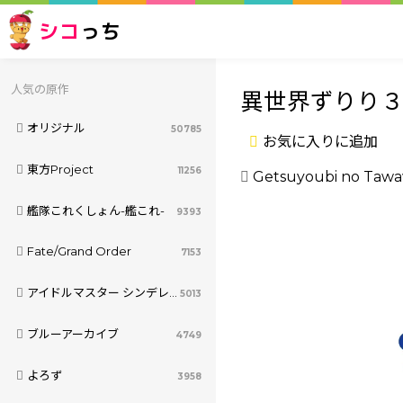
シコ
っち
人気の原作
異世界ずりり３
オリジナル
50785
お気に入りに追加
東方Project
11256
Getsuyoubi no Taw
艦隊これくしょん-艦これ-
9393
Fate/Grand Order
7153
アイドルマスター シンデレラガールズ
5013
ブルーアーカイブ
4749
よろず
3958