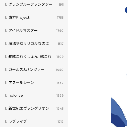
グランブルーファンタジー
1911
東方Project
1755
アイドルマスター
1740
魔法少女リリカルなのは
1517
艦隊これくしょん -艦これ-
1509
ガールズ&パンツァー
1440
アズールレーン
1332
hololive
1329
新世紀エヴァンゲリオン
1245
ラブライブ
1212