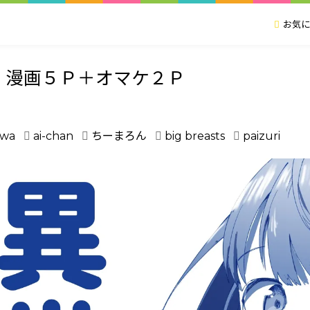
お気に
 漫画５Ｐ＋オマケ２Ｐ
awa
ai-chan
ちーまろん
big breasts
paizuri