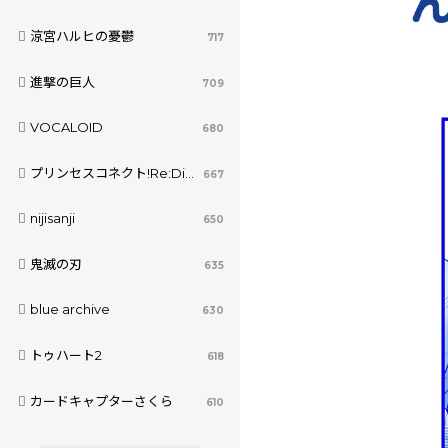
涼宮ハルヒの憂鬱
717
進撃の巨人
709
VOCALOID
680
プリンセスコネクト!Re:Dive
667
nijisanji
650
鬼滅の刃
635
blue archive
630
トゥハート2
618
カードキャプターさくら
610