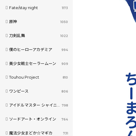
Fate/stay night
1173
原神
1050
刀剣乱舞
1022
僕のヒーローアカデミア
994
美少女戦士セーラームーン
909
Touhou Project
810
ワンピース
806
アイドルマスター シャイニーカラーズ
798
ソードアート・オンライン
764
魔法少女まどか☆マギカ
731