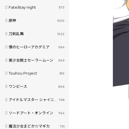
Fate/stay night
1173
原神
1050
刀剣乱舞
1022
僕のヒーローアカデミア
994
美少女戦士セーラームーン
909
Touhou Project
810
ワンピース
806
アイドルマスター シャイニーカラーズ
798
ソードアート・オンライン
764
魔法少女まどか☆マギカ
731