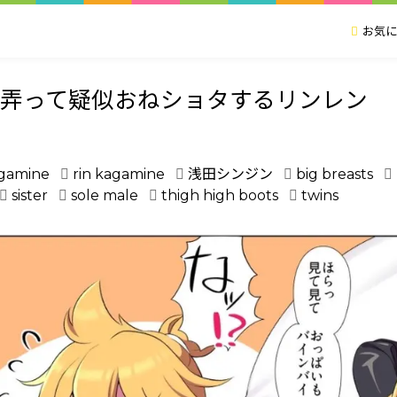
お気に
を弄って疑似おねショタするリンレン
agamine
rin kagamine
浅田シンジン
big breasts
sister
sole male
thigh high boots
twins