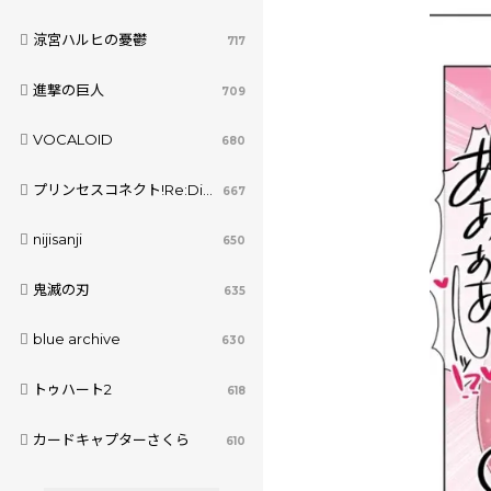
涼宮ハルヒの憂鬱
717
進撃の巨人
709
VOCALOID
680
プリンセスコネクト!Re:Dive
667
nijisanji
650
鬼滅の刃
635
blue archive
630
トゥハート2
618
カードキャプターさくら
610