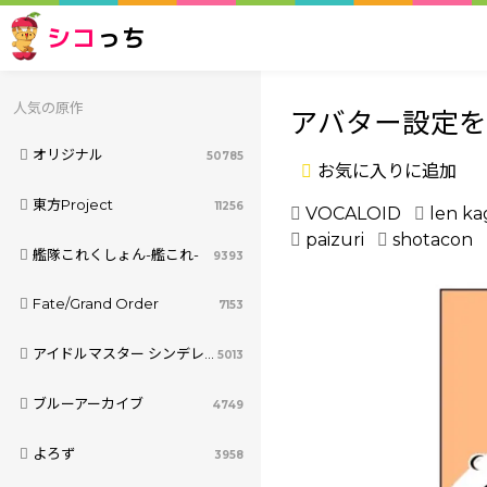
シコ
っち
人気の原作
アバター設定
オリジナル
50785
お気に入りに追加
東方Project
11256
VOCALOID
len k
paizuri
shotacon
艦隊これくしょん-艦これ-
9393
Fate/Grand Order
7153
アイドルマスター シンデレラガールズ
5013
ブルーアーカイブ
4749
よろず
3958