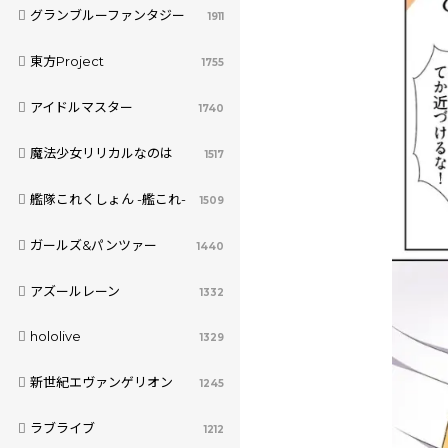
グランブルーファンタジー
1911
東方Project
1755
アイドルマスター
1740
魔法少女リリカルなのは
1517
艦隊これくしょん -艦これ-
1509
ガールズ&パンツァー
1440
アズールレーン
1332
hololive
1329
新世紀エヴァンゲリオン
1245
ラブライブ
1212