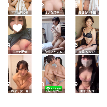
ママ活初心者
オナ配信中ー
見せ合い希望
生オナ配信
学生とヤレる
夜遊びババア
即ヤリ女一覧
LINEセフレ
生オナ配信