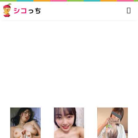
シコ
っち