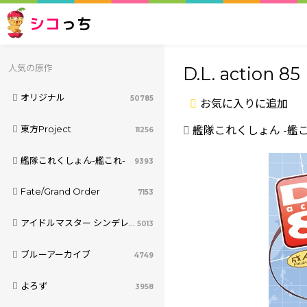
シコ
っち
人気の原作
D.L. action 85
オリジナル
50785
お気に入りに追加
東方Project
艦隊これくしょん -艦こ
11256
艦隊これくしょん-艦これ-
9393
Fate/Grand Order
7153
アイドルマスター シンデレラガールズ
5013
ブルーアーカイブ
4749
よろず
3958