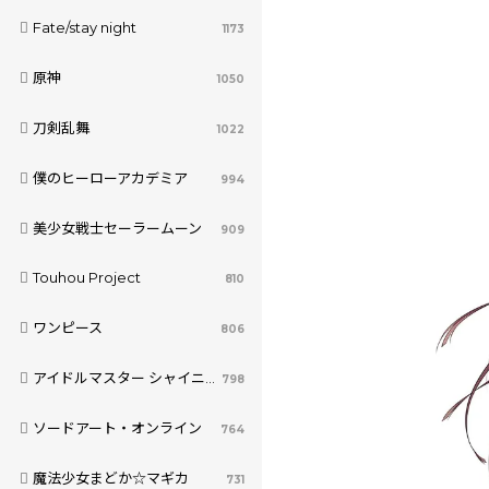
Fate/stay night
1173
原神
1050
刀剣乱舞
1022
僕のヒーローアカデミア
994
美少女戦士セーラームーン
909
Touhou Project
810
ワンピース
806
アイドルマスター シャイニーカラーズ
798
ソードアート・オンライン
764
魔法少女まどか☆マギカ
731