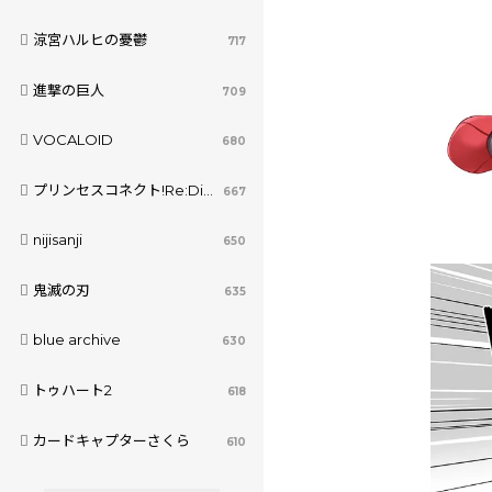
涼宮ハルヒの憂鬱
717
進撃の巨人
709
VOCALOID
680
プリンセスコネクト!Re:Dive
667
nijisanji
650
鬼滅の刃
635
blue archive
630
トゥハート2
618
カードキャプターさくら
610