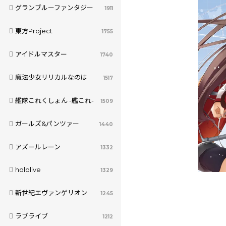
グランブルーファンタジー
1911
東方Project
1755
アイドルマスター
1740
魔法少女リリカルなのは
1517
艦隊これくしょん -艦これ-
1509
ガールズ&パンツァー
1440
アズールレーン
1332
hololive
1329
新世紀エヴァンゲリオン
1245
ラブライブ
1212