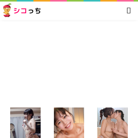
シコ
っち