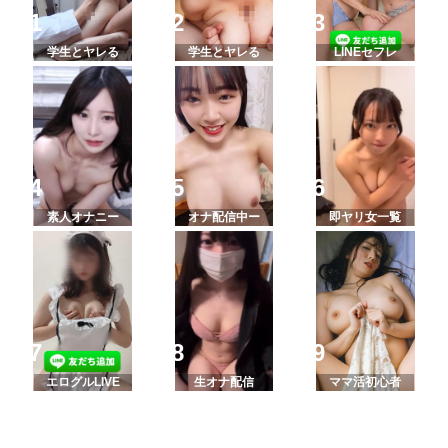
学生とヤレる
学生とヤレる
LINEセフレ
素人オナニー
オナ配信中ー
即ヤリ女一覧
エログルLIVE
生オナ配信
ママ活初心者