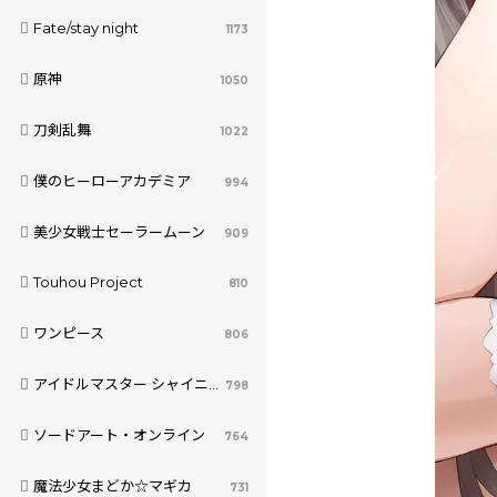
Fate/stay night
1173
原神
1050
刀剣乱舞
1022
僕のヒーローアカデミア
994
美少女戦士セーラームーン
909
Touhou Project
810
ワンピース
806
アイドルマスター シャイニーカラーズ
798
ソードアート・オンライン
764
魔法少女まどか☆マギカ
731