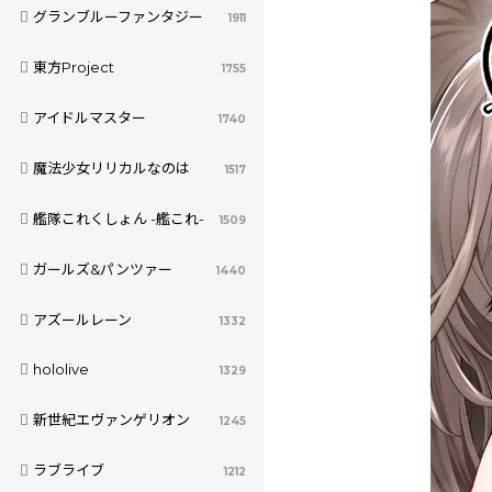
グランブルーファンタジー
1911
東方Project
1755
アイドルマスター
1740
魔法少女リリカルなのは
1517
艦隊これくしょん -艦これ-
1509
ガールズ&パンツァー
1440
アズールレーン
1332
hololive
1329
新世紀エヴァンゲリオン
1245
ラブライブ
1212