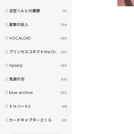
涼宮ハルヒの憂鬱
717
進撃の巨人
709
VOCALOID
680
プリンセスコネクト!Re:Dive
667
nijisanji
650
鬼滅の刃
635
blue archive
630
トゥハート2
618
カードキャプターさくら
610