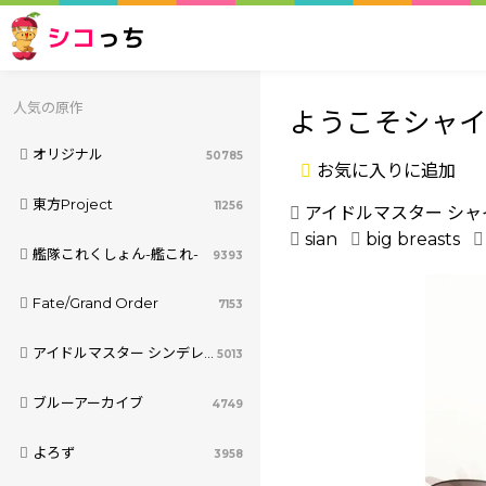
シコ
っち
人気の原作
ようこそシャイ
オリジナル
50785
お気に入りに追加
東方Project
11256
アイドルマスター シ
sian
big breasts
艦隊これくしょん-艦これ-
9393
Fate/Grand Order
7153
アイドルマスター シンデレラガールズ
5013
ブルーアーカイブ
4749
よろず
3958