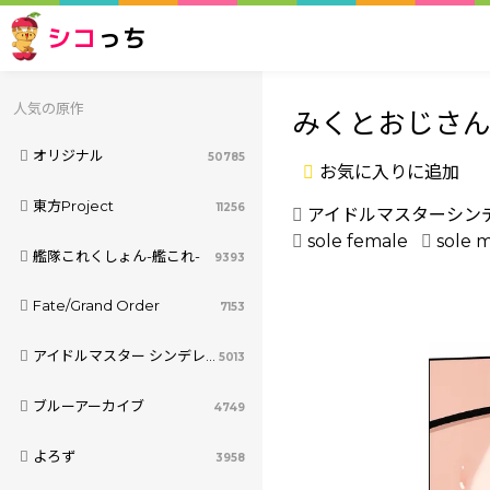
シコ
っち
人気の原作
みくとおじさ
オリジナル
50785
お気に入りに追加
東方Project
11256
アイドルマスターシン
sole female
sole 
艦隊これくしょん-艦これ-
9393
Fate/Grand Order
7153
アイドルマスター シンデレラガールズ
5013
ブルーアーカイブ
4749
よろず
3958