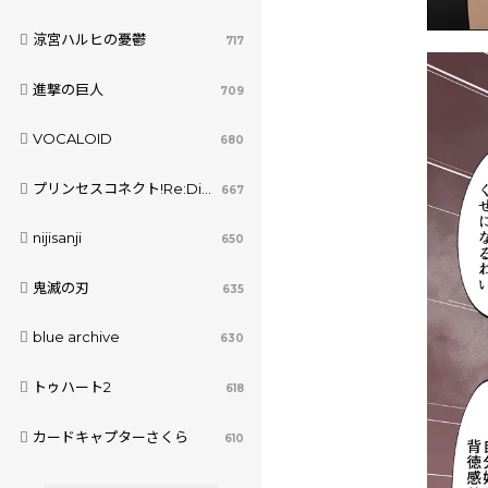
涼宮ハルヒの憂鬱
717
進撃の巨人
709
VOCALOID
680
プリンセスコネクト!Re:Dive
667
nijisanji
650
鬼滅の刃
635
blue archive
630
トゥハート2
618
カードキャプターさくら
610