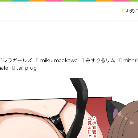
お気に
ん
デレラガールズ
miku maekawa
みすりるリム
mithri
male
tail plug