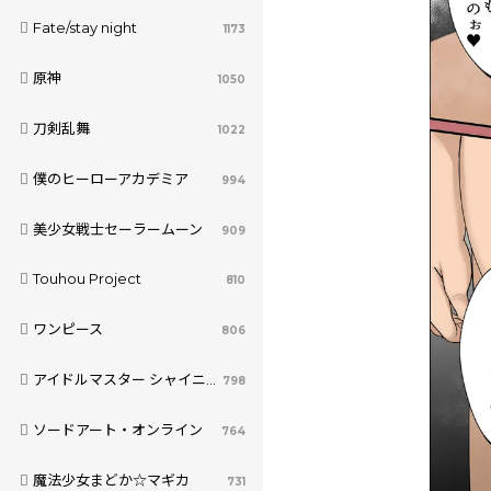
Fate/stay night
1173
原神
1050
刀剣乱舞
1022
僕のヒーローアカデミア
994
美少女戦士セーラームーン
909
Touhou Project
810
ワンピース
806
アイドルマスター シャイニーカラーズ
798
ソードアート・オンライン
764
魔法少女まどか☆マギカ
731