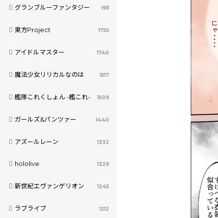
グランブルーファンタジー
1911
東方Project
1755
アイドルマスター
1740
魔法少女リリカルなのは
1517
艦隊これくしょん -艦これ-
1509
ガールズ&パンツァー
1440
アズールレーン
1332
hololive
1329
新世紀エヴァンゲリオン
1245
ラブライブ
1212