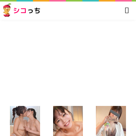
シコ
っち