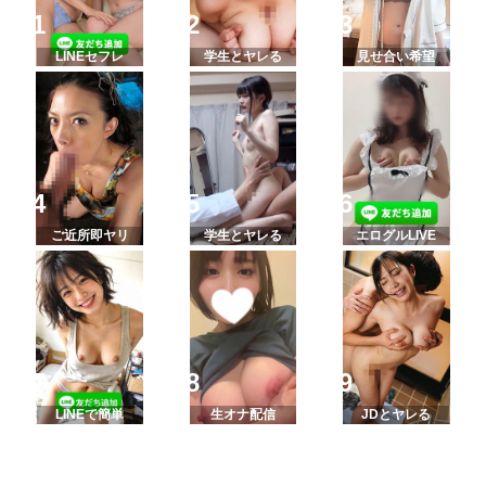
LINEセフレ
学生とヤレる
見せ合い希望
ご近所即ヤリ
学生とヤレる
エログルLIVE
LINEで簡単
生オナ配信
JDとヤレる