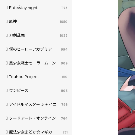
Fate/stay night
1173
原神
1050
刀剣乱舞
1022
僕のヒーローアカデミア
994
美少女戦士セーラームーン
909
Touhou Project
810
ワンピース
806
アイドルマスター シャイニーカラーズ
798
ソードアート・オンライン
764
魔法少女まどか☆マギカ
731