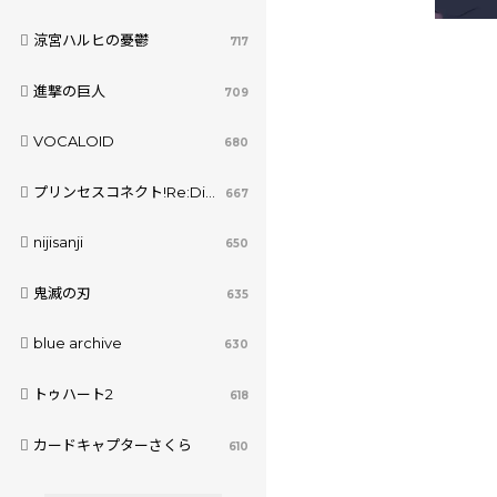
涼宮ハルヒの憂鬱
717
進撃の巨人
709
VOCALOID
680
プリンセスコネクト!Re:Dive
667
nijisanji
650
鬼滅の刃
635
blue archive
630
トゥハート2
618
カードキャプターさくら
610