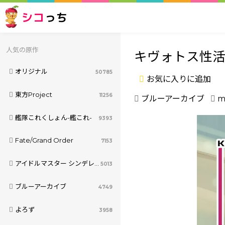
シコ
っち
人気の原作
キヴォトス性活
オリジナル
50785
お気に入りに追加
東方Project
11256
ブルーアーカイブ
m
艦隊これくしょん-艦これ-
9393
Fate/Grand Order
7153
アイドルマスター シンデレラガールズ
5013
ブルーアーカイブ
4749
よろず
3958