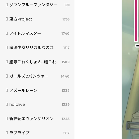
グランブルーファンタジー
1911
東方Project
1755
アイドルマスター
1740
魔法少女リリカルなのは
1517
艦隊これくしょん -艦これ-
1509
ガールズ&パンツァー
1440
アズールレーン
1332
hololive
1329
新世紀エヴァンゲリオン
1245
ラブライブ
1212