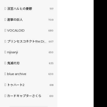
涼宮ハルヒの憂鬱
717
進撃の巨人
709
VOCALOID
680
プリンセスコネクト!Re:Dive
667
nijisanji
650
鬼滅の刃
635
blue archive
630
トゥハート2
618
カードキャプターさくら
610