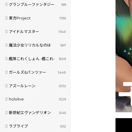
グランブルーファンタジー
1911
東方Project
1755
アイドルマスター
1740
魔法少女リリカルなのは
1517
艦隊これくしょん -艦これ-
1509
ガールズ&パンツァー
1440
アズールレーン
1332
hololive
1329
新世紀エヴァンゲリオン
1245
ラブライブ
1212