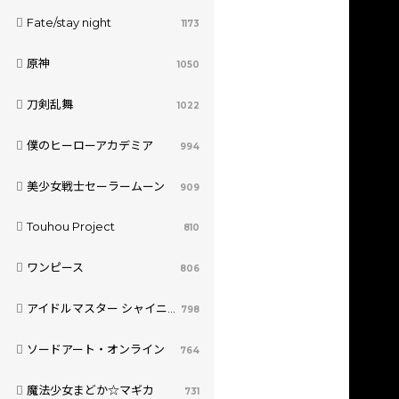
Fate/stay night
1173
原神
1050
刀剣乱舞
1022
僕のヒーローアカデミア
994
美少女戦士セーラームーン
909
Touhou Project
810
ワンピース
806
アイドルマスター シャイニーカラーズ
798
ソードアート・オンライン
764
魔法少女まどか☆マギカ
731