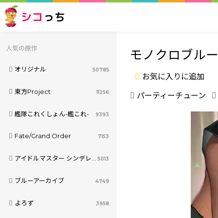
シコ
っち
人気の原作
モノクロブルー
オリジナル
50785
お気に入りに追加
東方Project
11256
パーティーチューン
艦隊これくしょん-艦これ-
9393
Fate/Grand Order
7153
アイドルマスター シンデレラガールズ
5013
ブルーアーカイブ
4749
よろず
3958