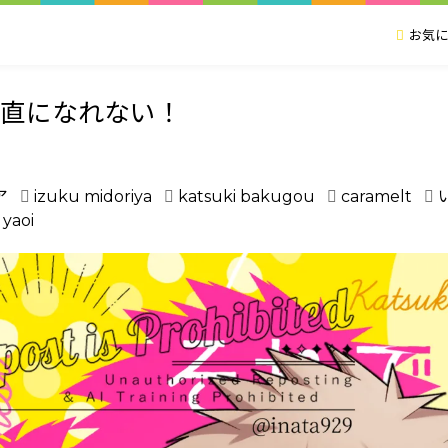
お気に
素直になれない！
ア
izuku midoriya
katsuki bakugou
caramelt
yaoi