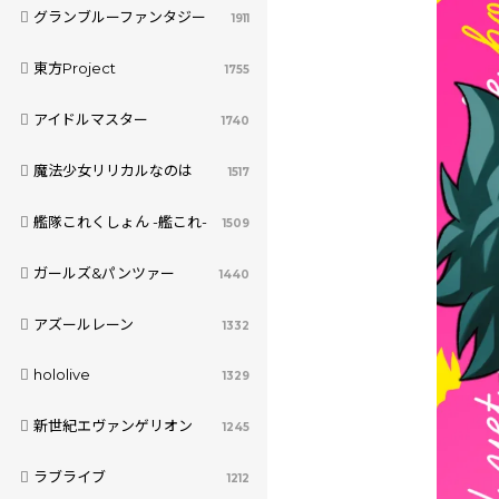
グランブルーファンタジー
1911
東方Project
1755
アイドルマスター
1740
魔法少女リリカルなのは
1517
艦隊これくしょん -艦これ-
1509
ガールズ&パンツァー
1440
アズールレーン
1332
hololive
1329
新世紀エヴァンゲリオン
1245
ラブライブ
1212