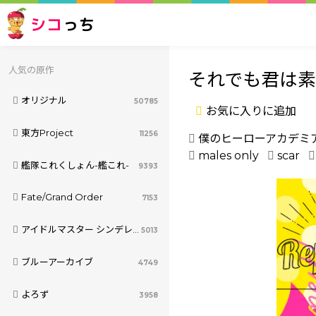
シコ
っち
人気の原作
それでも君は
オリジナル
50785
お気に入りに追加
東方Project
11256
僕のヒーローアカデミ
males only
scar
艦隊これくしょん-艦これ-
9393
Fate/Grand Order
7153
アイドルマスター シンデレラガールズ
5013
ブルーアーカイブ
4749
よろず
3958