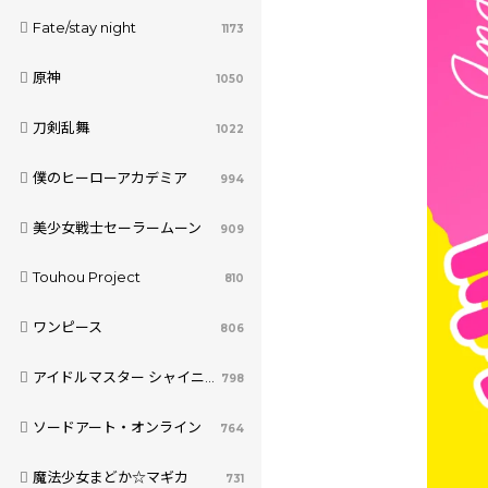
Fate/stay night
1173
原神
1050
刀剣乱舞
1022
僕のヒーローアカデミア
994
美少女戦士セーラームーン
909
Touhou Project
810
ワンピース
806
アイドルマスター シャイニーカラーズ
798
ソードアート・オンライン
764
魔法少女まどか☆マギカ
731