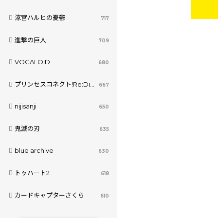
涼宮ハルヒの憂鬱
717
進撃の巨人
709
VOCALOID
680
プリンセスコネクト!Re:Dive
667
nijisanji
650
鬼滅の刃
635
blue archive
630
トゥハート2
618
カードキャプターさくら
610