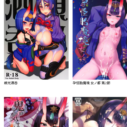
頼光酒呑
孕怪胎魔境 女ノ都 第2節