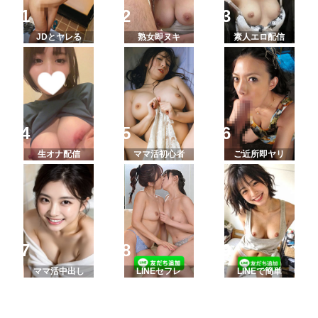
JDとヤレる
熟女即ヌキ
素人エロ配信
生オナ配信
ママ活初心者
ご近所即ヤリ
ママ活中出し
LINEセフレ
LINEで簡単