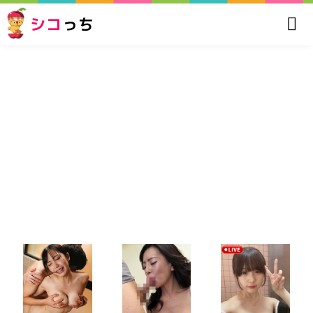
シコ
っち