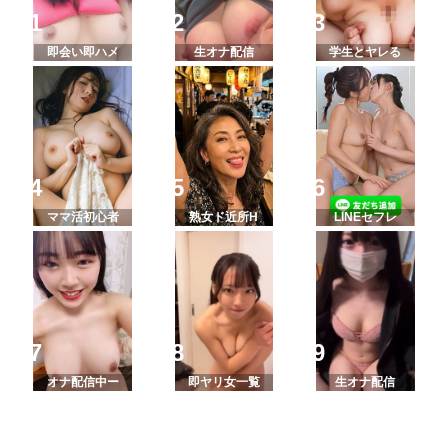
即会い即ハメ
生オナ配信
学生とヤレる
ママ活初心者
熟女ド近所H
LINEセフレ
オナ配信中ー
即ヤリ女一覧
生オナ配信