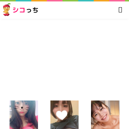
シコ
っち