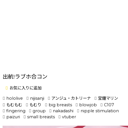
出航!ラブホ合コン
お気に入りに追加
hololive
nijisanji
アンジュ・カトリーナ
宝鐘マリン
もむもむ
もむり
big breasts
blowjob
C107
fingering
group
nakadashi
nipple stimulation
paizuri
small breasts
vtuber