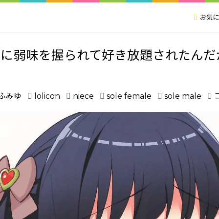
お気に
子に弱味を握られて好き放題されたんだ
ふみゆ
lolicon
niece
sole female
sole male