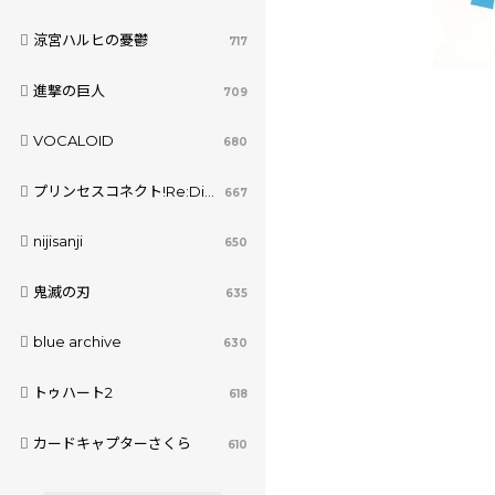
涼宮ハルヒの憂鬱
717
進撃の巨人
709
VOCALOID
680
プリンセスコネクト!Re:Dive
667
nijisanji
650
鬼滅の刃
635
blue archive
630
トゥハート2
618
カードキャプターさくら
610