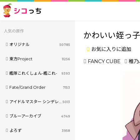
シコ
っち
人気の原作
かわいい姪っ
オリジナル
50785
お気に入りに追加
東方Project
11256
FANCY CUBE
稚乃
艦隊これくしょん-艦これ-
9393
Fate/Grand Order
7153
アイドルマスター シンデレラガールズ
5013
ブルーアーカイブ
4749
よろず
3958