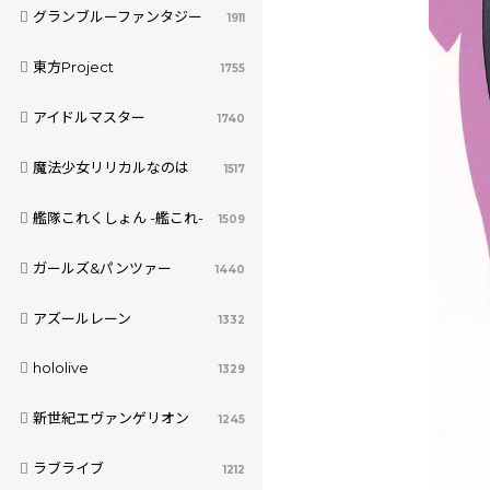
グランブルーファンタジー
1911
東方Project
1755
アイドルマスター
1740
魔法少女リリカルなのは
1517
艦隊これくしょん -艦これ-
1509
ガールズ&パンツァー
1440
アズールレーン
1332
hololive
1329
新世紀エヴァンゲリオン
1245
ラブライブ
1212