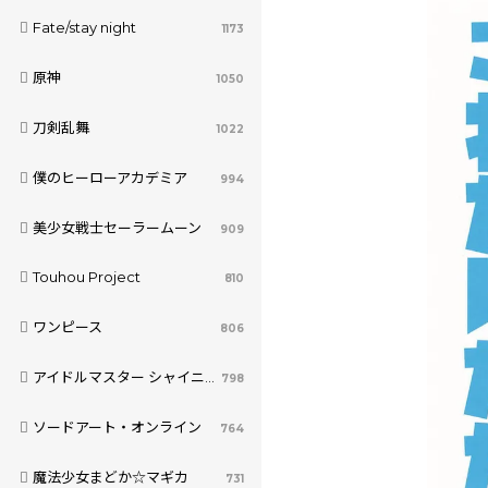
Fate/stay night
1173
原神
1050
刀剣乱舞
1022
僕のヒーローアカデミア
994
美少女戦士セーラームーン
909
Touhou Project
810
ワンピース
806
アイドルマスター シャイニーカラーズ
798
ソードアート・オンライン
764
魔法少女まどか☆マギカ
731