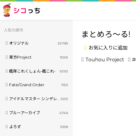
シコ
っち
人気の原作
まとめろ～る!
オリジナル
50785
お気に入りに追加
東方Project
11256
Touhou Project
#
艦隊これくしょん-艦これ-
9393
Fate/Grand Order
7153
アイドルマスター シンデレラガールズ
5013
ブルーアーカイブ
4749
よろず
3958