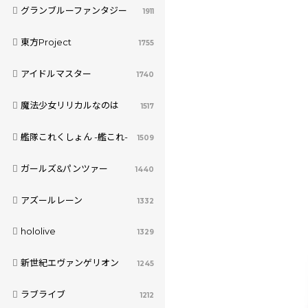
グランブルーファンタジー
1911
東方Project
1755
アイドルマスター
1740
魔法少女リリカルなのは
1517
艦隊これくしょん -艦これ-
1509
ガールズ&パンツァー
1440
アズールレーン
1332
hololive
1329
新世紀エヴァンゲリオン
1245
ラブライブ
1212