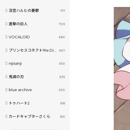
涼宮ハルヒの憂鬱
717
進撃の巨人
709
VOCALOID
680
プリンセスコネクト!Re:Dive
667
nijisanji
650
鬼滅の刃
635
blue archive
630
トゥハート2
618
カードキャプターさくら
610