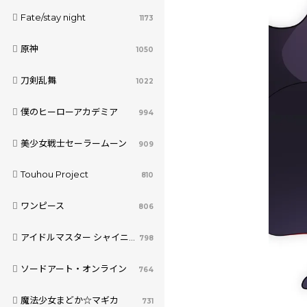
Fate/stay night
1173
原神
1050
刀剣乱舞
1022
僕のヒーローアカデミア
994
美少女戦士セーラームーン
909
Touhou Project
810
ワンピース
806
アイドルマスター シャイニーカラーズ
798
ソードアート・オンライン
764
魔法少女まどか☆マギカ
731