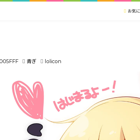
お気に
005FFF
青ぎ
lolicon