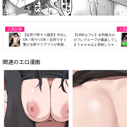
【近所で即ヤリ確実】中出し
【LINEセフレ】令和最大の
OK！即ヤリOK！近所ですぐ
セフレグループが爆誕してし
繋がる即ヤリアプリが有能す
まうｗｗｗはよ登録しろｗｗ
ぎたwww
ｗ
関連のエロ漫画