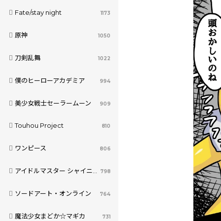
Fate/stay night
1173
原神
1050
刀剣乱舞
1022
僕のヒーローアカデミア
994
美少女戦士セーラームーン
909
Touhou Project
810
ワンピース
806
アイドルマスター シャイニーカラーズ
798
ソードアート・オンライン
764
魔法少女まどか☆マギカ
731