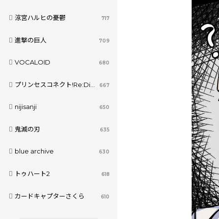
涼宮ハルヒの憂鬱
717
進撃の巨人
709
VOCALOID
680
プリンセスコネクト!Re:Dive
667
nijisanji
650
鬼滅の刃
635
blue archive
630
トゥハート2
618
カードキャプターさくら
610