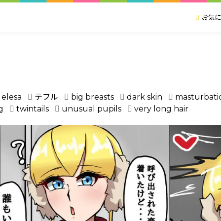
お気に
elesa
テフル
big breasts
dark skin
masturbati
g
twintails
unusual pupils
very long hair