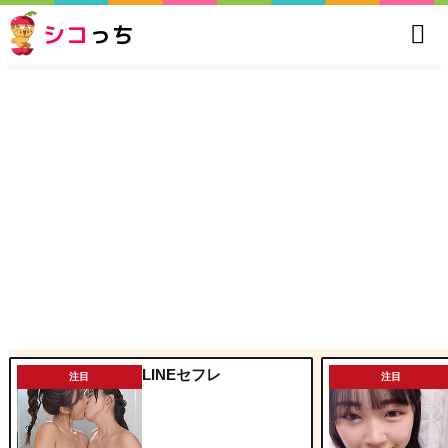
シコ
っち
LINEセフレ
注目
注目