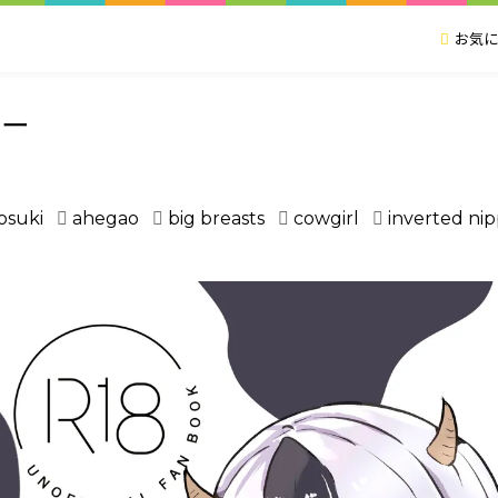
お気に
キー
osuki
ahegao
big breasts
cowgirl
inverted nip