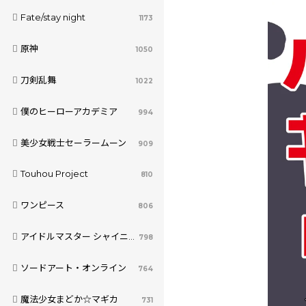
Fate/stay night
1173
原神
1050
刀剣乱舞
1022
僕のヒーローアカデミア
994
美少女戦士セーラームーン
909
Touhou Project
810
ワンピース
806
アイドルマスター シャイニーカラーズ
798
ソードアート・オンライン
764
魔法少女まどか☆マギカ
731