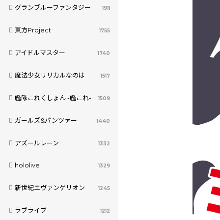
グランブルーファンタジー
1911
東方Project
1755
アイドルマスター
1740
魔法少女リリカルなのは
1517
艦隊これくしょん -艦これ-
1509
ガールズ&パンツァー
1440
アズールレーン
1332
hololive
1329
新世紀エヴァンゲリオン
1245
ラブライブ
1212