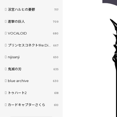
涼宮ハルヒの憂鬱
717
進撃の巨人
709
VOCALOID
680
プリンセスコネクト!Re:Dive
667
nijisanji
650
鬼滅の刃
635
blue archive
630
トゥハート2
618
カードキャプターさくら
610