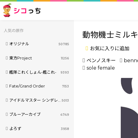
シコ
っち
人気の原作
動物機士ミル
オリジナル
50785
お気に入りに追加
東方Project
11256
ベンノスキー
benn
sole female
艦隊これくしょん-艦これ-
9393
Fate/Grand Order
7153
アイドルマスター シンデレラガールズ
5013
ブルーアーカイブ
4749
よろず
3958