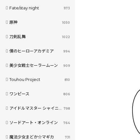
Fate/stay night
1173
原神
1050
刀剣乱舞
1022
僕のヒーローアカデミア
994
美少女戦士セーラームーン
909
Touhou Project
810
ワンピース
806
アイドルマスター シャイニーカラーズ
798
ソードアート・オンライン
764
魔法少女まどか☆マギカ
731