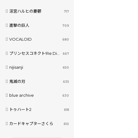
涼宮ハルヒの憂鬱
717
進撃の巨人
709
VOCALOID
680
プリンセスコネクト!Re:Dive
667
nijisanji
650
鬼滅の刃
635
blue archive
630
トゥハート2
618
カードキャプターさくら
610