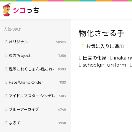
シコ
っち
人気の原作
物化させる手
オリジナル
50785
お気に入りに追加
東方Project
11256
田舎の化身
inaka n
schoolgirl uniform
艦隊これくしょん-艦これ-
9393
Fate/Grand Order
7153
アイドルマスター シンデレラガールズ
5013
ブルーアーカイブ
4749
よろず
3958