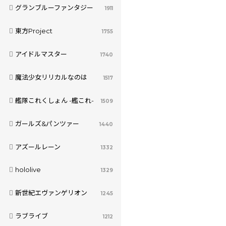
グランブルーファンタジー
1911
東方Project
1755
アイドルマスター
1740
魔法少女リリカルなのは
1517
艦隊これくしょん -艦これ-
1509
ガールズ&パンツァー
1440
アズールレーン
1332
hololive
1329
新世紀エヴァンゲリオン
1245
ラブライブ
1212