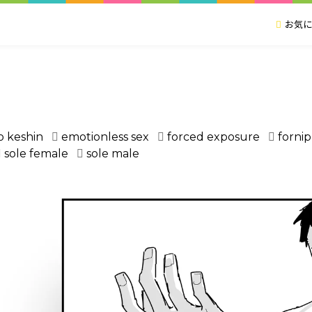
お気に
o keshin
emotionless sex
forced exposure
fornip
sole female
sole male