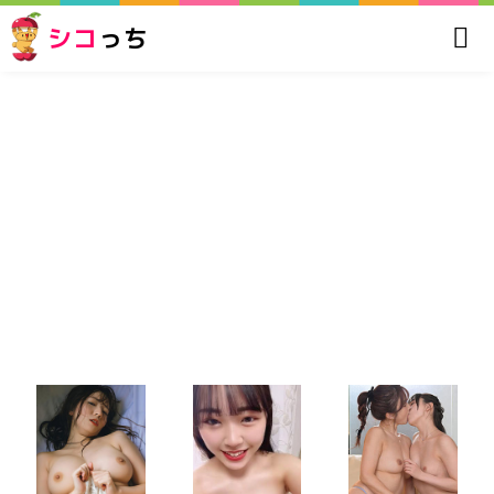
シコ
っち