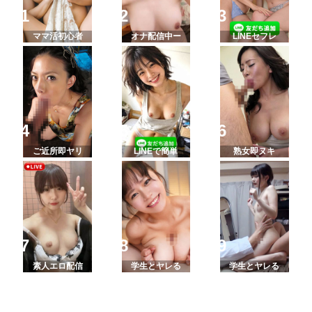
ママ活初心者
オナ配信中ー
LINEセフレ
ご近所即ヤリ
LINEで簡単
熟女即ヌキ
素人エロ配信
学生とヤレる
学生とヤレる