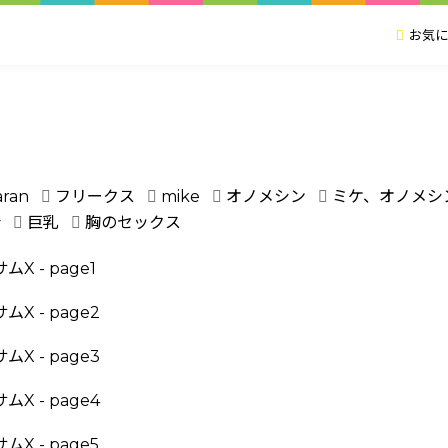
お気に
aran
フリークス
mike
オノメシン
ミケ、オノメシ
汁
巨乳
胸のセックス