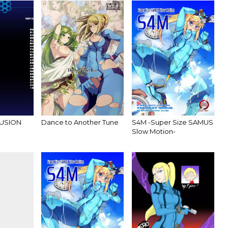
FUSION
Dance to Another Tune
S4M -Super Size SAMUS
Slow Motion-