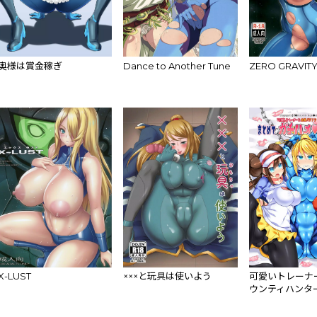
奥様は賞金稼ぎ
Dance to Another Tune
ZERO GRAVIT
X-LUST
×××と玩具は使いよう
可愛いトレーナ
ウンティハンタ
てガチハメレ●プR