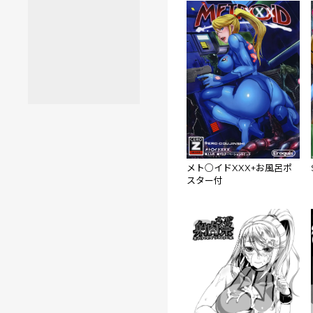
メト○イドXXX+お風呂ポ
スター付