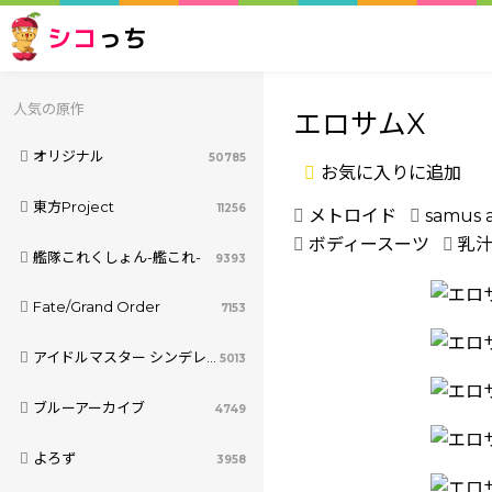
シコ
っち
人気の原作
エロサムX
オリジナル
50785
お気に入りに追加
東方Project
11256
メトロイド
samus 
ボディースーツ
乳
艦隊これくしょん-艦これ-
9393
Fate/Grand Order
7153
アイドルマスター シンデレラガールズ
5013
ブルーアーカイブ
4749
よろず
3958