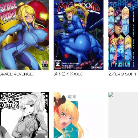
SPACE REVENGE
メト○イドXXX
Z／ERO SUIT 