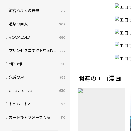
涼宮ハルヒの憂鬱
717
進撃の巨人
709
VOCALOID
680
プリンセスコネクト!Re:Dive
667
nijisanji
650
関連のエロ漫画
鬼滅の刃
635
blue archive
630
トゥハート2
618
カードキャプターさくら
610