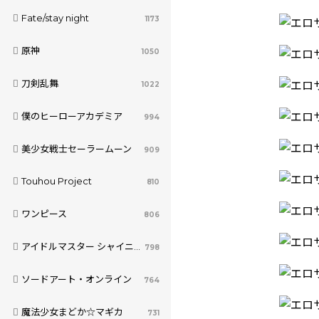
Fate/stay night
1173
原神
1050
刀剣乱舞
1022
僕のヒーローアカデミア
994
美少女戦士セーラームーン
909
Touhou Project
810
ワンピース
806
アイドルマスター シャイニーカラーズ
798
ソードアート・オンライン
764
魔法少女まどか☆マギカ
731