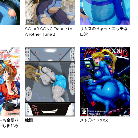
Y
SOLAR SONG Dance to
サムスのちょっとエッチな
Another Tune 2
日常
ーも金髪バ
触悶
メト○イドXXX
ーもまとめ
eturn