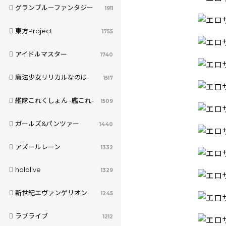
グランブルーファンタジー
1911
東方Project
1755
アイドルマスター
1740
魔法少女リリカルなのは
1517
艦隊これくしょん -艦これ-
1509
ガールズ&パンツァー
1440
アズールレーン
1332
hololive
1329
新世紀エヴァンゲリオン
1245
ラブライブ
1212