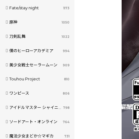
Fate/stay night
1173
原神
1050
刀剣乱舞
1022
僕のヒーローアカデミア
994
美少女戦士セーラームーン
909
Touhou Project
810
ワンピース
806
アイドルマスター シャイニーカラーズ
798
ソードアート・オンライン
764
魔法少女まどか☆マギカ
731