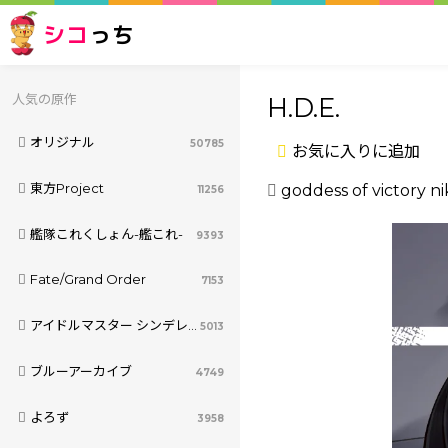
シコ
っち
人気の原作
H.D.E.
オリジナル
50785
お気に入りに追加
東方Project
goddess of victory n
11256
艦隊これくしょん-艦これ-
9393
Fate/Grand Order
7153
アイドルマスター シンデレラガールズ
5013
ブルーアーカイブ
4749
よろず
3958