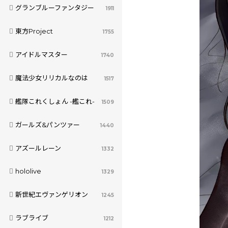
グランブルーファンタジー
1911
東方Project
1755
アイドルマスター
1740
魔法少女リリカルなのは
1517
艦隊これくしょん -艦これ-
1509
ガールズ&パンツァー
1440
アズールレーン
1332
hololive
1329
新世紀エヴァンゲリオン
1245
ラブライブ
1212