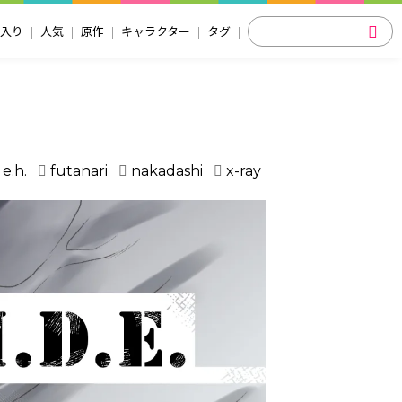
入り
人気
原作
キャラクター
タグ
e.h.
futanari
nakadashi
x-ray