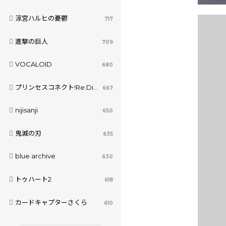
涼宮ハルヒの憂鬱
717
進撃の巨人
709
VOCALOID
680
プリンセスコネクト!Re:Dive
667
nijisanji
650
鬼滅の刃
635
blue archive
630
トゥハート2
618
カードキャプターさくら
610