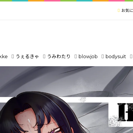
お気に
ikke
うぇるきゃ
うみわたり
blowjob
bodysuit