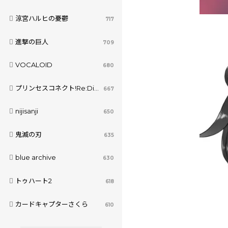
涼宮ハルヒの憂鬱
717
進撃の巨人
709
VOCALOID
680
プリンセスコネクト!Re:Dive
667
nijisanji
650
鬼滅の刃
635
blue archive
630
トゥハート2
618
カードキャプターさくら
610