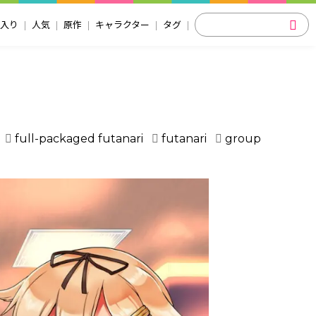
入り
人気
原作
キャラクター
タグ
full-packaged futanari
futanari
group