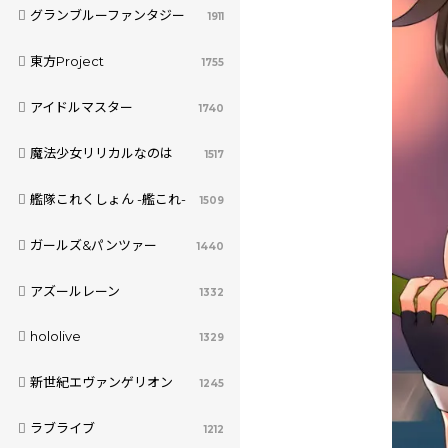
グランブルーファンタジー
1911
東方Project
1755
アイドルマスター
1740
魔法少女リリカルなのは
1517
艦隊これくしょん -艦これ-
1509
ガールズ&パンツァー
1440
アズールレーン
1332
hololive
1329
新世紀エヴァンゲリオン
1245
ラブライブ
1212