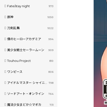
Fate/stay night
1173
原神
1050
刀剣乱舞
1022
僕のヒーローアカデミア
994
美少女戦士セーラームーン
909
Touhou Project
810
ワンピース
806
アイドルマスター シャイニーカラーズ
798
ソードアート・オンライン
764
魔法少女まどか☆マギカ
731