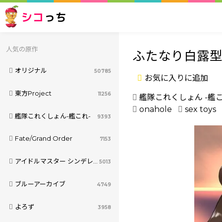
シコ
っち
人気の原作
ふたなり白露
オリジナル
50785
お気に入りに追加
東方Project
11256
艦隊これくしょん -艦こ
onahole
sex toys
艦隊これくしょん-艦これ-
9393
Fate/Grand Order
7153
アイドルマスター シンデレラガールズ
5013
ブルーアーカイブ
4749
よろず
3958