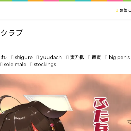
お気に
型クラブ
れ-
shigure
yuudachi
寅乃檻
酉寅
big penis
sole male
stockings