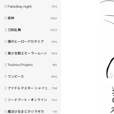
Fate/stay night
1173
原神
1050
刀剣乱舞
1022
僕のヒーローアカデミア
994
美少女戦士セーラームーン
909
Touhou Project
810
ワンピース
806
アイドルマスター シャイニーカラーズ
798
ソードアート・オンライン
764
魔法少女まどか☆マギカ
731