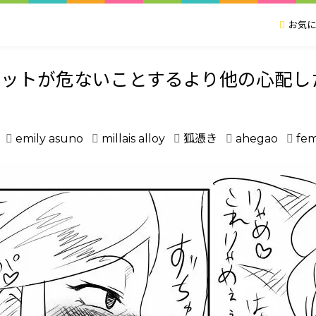
お気に
リットが危ないことするより他の心配し
emily asuno
millais alloy
狐憑き
ahegao
fe