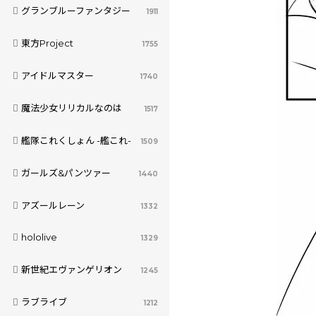
グランブルーファンタジー
1911
東方Project
1755
アイドルマスター
1740
魔法少女リリカルなのは
1517
艦隊これくしょん -艦これ-
1509
ガールズ&パンツァー
1440
アズールレーン
1332
hololive
1329
新世紀エヴァンゲリオン
1245
ラブライブ
1212