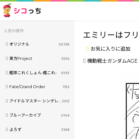
シコ
っち
人気の原作
エミリーはフ
オリジナル
50785
お気に入りに追加
東方Project
11256
機動戦士ガンダムAGE
艦隊これくしょん-艦これ-
9393
Fate/Grand Order
7153
アイドルマスター シンデレラガールズ
5013
ブルーアーカイブ
4749
よろず
3958