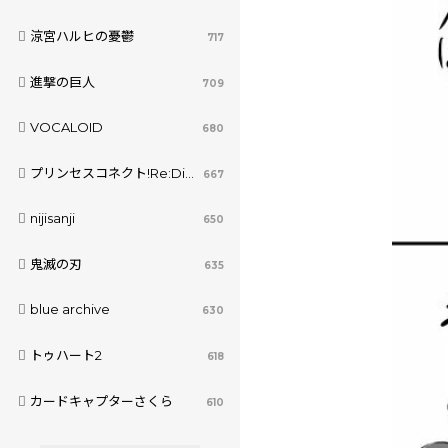
涼宮ハルヒの憂鬱
717
進撃の巨人
709
VOCALOID
680
プリンセスコネクト!Re:Dive
667
nijisanji
650
鬼滅の刃
635
blue archive
630
トゥハート2
618
カードキャプターさくら
610