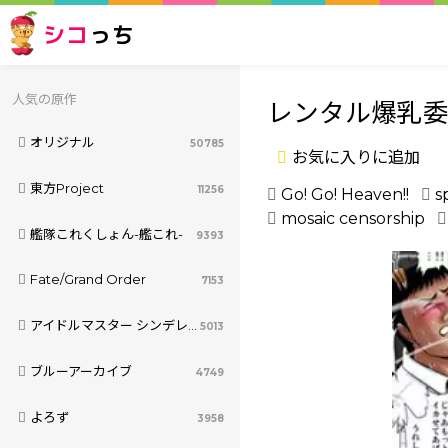
シコ
っち
人気の原作
レンタル爆乳委
オリジナル
50785
お気に入りに追加
東方Project
11256
Go! Go! Heaven!!
s
mosaic censorship
艦隊これくしょん-艦これ-
9393
Fate/Grand Order
7153
アイドルマスター シンデレラガールズ
5013
ブルーアーカイブ
4749
よろず
3958