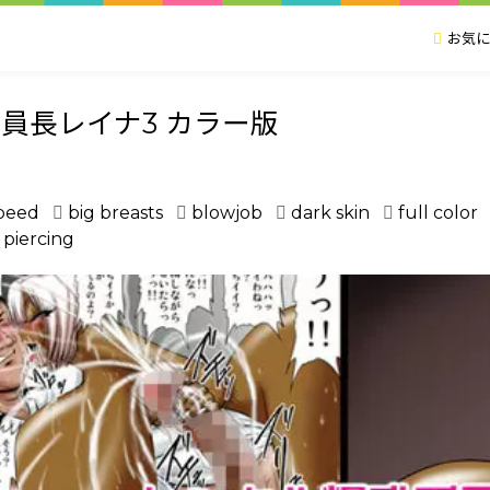
お気に
員長レイナ3 カラー版
peed
big breasts
blowjob
dark skin
full color
piercing