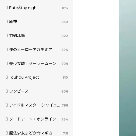
Fate/stay night
1173
原神
1050
刀剣乱舞
1022
僕のヒーローアカデミア
994
美少女戦士セーラームーン
909
Touhou Project
810
ワンピース
806
アイドルマスター シャイニーカラーズ
798
ソードアート・オンライン
764
魔法少女まどか☆マギカ
731