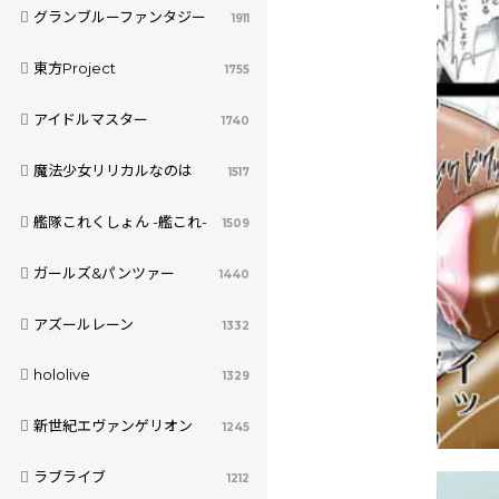
グランブルーファンタジー
1911
東方Project
1755
アイドルマスター
1740
魔法少女リリカルなのは
1517
艦隊これくしょん -艦これ-
1509
ガールズ&パンツァー
1440
アズールレーン
1332
hololive
1329
新世紀エヴァンゲリオン
1245
ラブライブ
1212