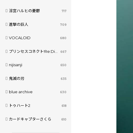
涼宮ハルヒの憂鬱
717
進撃の巨人
709
VOCALOID
680
プリンセスコネクト!Re:Dive
667
nijisanji
650
鬼滅の刃
635
blue archive
630
トゥハート2
618
カードキャプターさくら
610