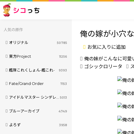
シコ
っち
人気の原作
俺の嫁が小穴
オリジナル
50785
お気に入りに追加
東方Project
11256
俺の妹がこんなに可愛
ゴシックロリータ
艦隊これくしょん-艦これ-
9393
Fate/Grand Order
7153
アイドルマスター シンデレラガールズ
5013
ブルーアーカイブ
4749
よろず
3958