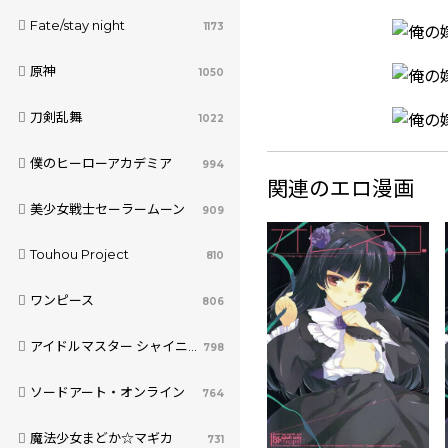
Fate/stay night
1173
原神
1050
刀剣乱舞
1022
僕のヒーローアカデミア
994
関連のエロ漫画
美少女戦士セーラームーン
909
Touhou Project
810
ワンピース
806
アイドルマスター シャイニーカラーズ
798
ソードアート・オンライン
764
魔法少女まどか☆マギカ
731