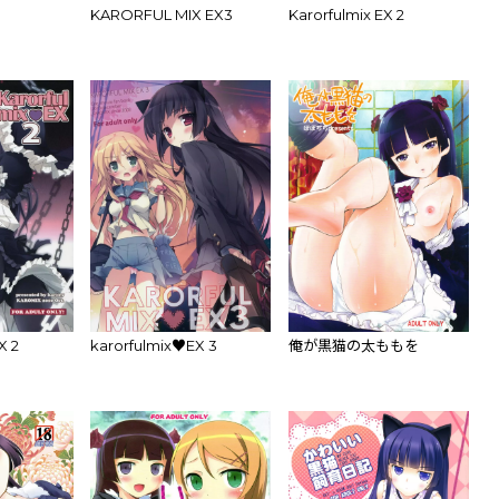
KARORFUL MIX EX3
Karorfulmix EX 2
X 2
karorfulmix♥EX 3
俺が黒猫の太ももを