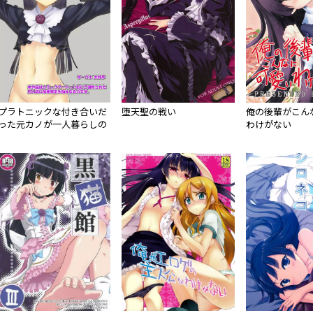
プラトニックな付き合いだ
堕天聖の戦い
俺の後輩がこん
った元カノが一人暮らしの
わけがない
部屋に来ちゃったらそりゃ
もう我慢できない!