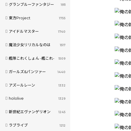
グランブルーファンタジー
1911
東方Project
1755
アイドルマスター
1740
魔法少女リリカルなのは
1517
艦隊これくしょん -艦これ-
1509
ガールズ&パンツァー
1440
アズールレーン
1332
hololive
1329
新世紀エヴァンゲリオン
1245
ラブライブ
1212