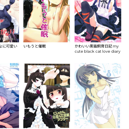
なに可愛い
いもうと催眠
かわいい黒猫飼育日記 my
cute black cat love diary