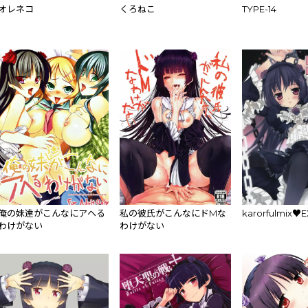
オレネコ
くろねこ
TYPE-14
俺の妹達がこんなにアヘる
私の彼氏がこんなにドMな
karorfulmix♥E
わけがない
わけがない