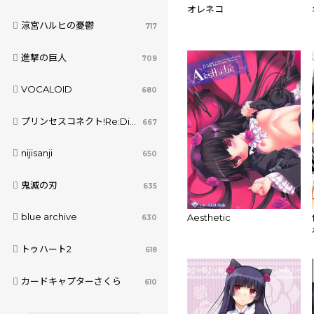
オレネコ
涼宮ハルヒの憂鬱
717
進撃の巨人
709
VOCALOID
680
プリンセスコネクト!Re:Dive
667
nijisanji
650
鬼滅の刃
635
blue archive
Aesthetic
630
トゥハート2
618
カードキャプターさくら
610