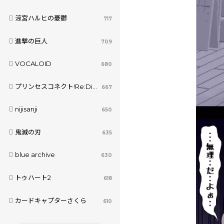
涼宮ハルヒの憂鬱
717
進撃の巨人
709
VOCALOID
680
プリンセスコネクト!Re:Dive
667
nijisanji
650
鬼滅の刃
635
blue archive
630
トゥハート2
618
カードキャプターさくら
610