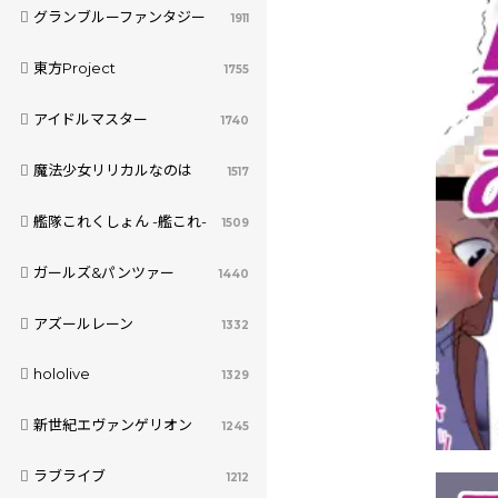
グランブルーファンタジー
1911
東方Project
1755
アイドルマスター
1740
魔法少女リリカルなのは
1517
艦隊これくしょん -艦これ-
1509
ガールズ&パンツァー
1440
アズールレーン
1332
hololive
1329
新世紀エヴァンゲリオン
1245
ラブライブ
1212