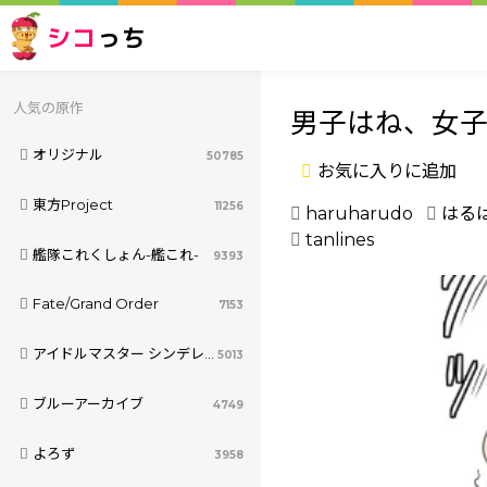
シコ
っち
人気の原作
男子はね、女
オリジナル
50785
お気に入りに追加
東方Project
11256
haruharudo
はる
tanlines
艦隊これくしょん-艦これ-
9393
Fate/Grand Order
7153
アイドルマスター シンデレラガールズ
5013
ブルーアーカイブ
4749
よろず
3958