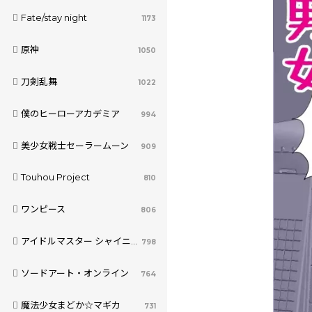
Fate/stay night
1173
原神
1050
刀剣乱舞
1022
僕のヒーローアカデミア
994
美少女戦士セーラームーン
909
Touhou Project
810
ワンピース
806
アイドルマスター シャイニーカラーズ
798
ソードアート・オンライン
764
魔法少女まどか☆マギカ
731