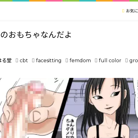
お気に
子のおもちゃなんだよ
はる堂
cbt
facesitting
femdom
full color
gr