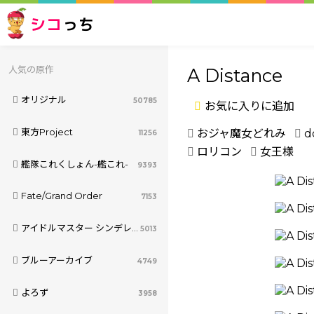
シコ
っち
人気の原作
A Distance
オリジナル
50785
お気に入りに追加
東方Project
おジャ魔女どれみ
d
11256
ロリコン
女王様
艦隊これくしょん-艦これ-
9393
Fate/Grand Order
7153
アイドルマスター シンデレラガールズ
5013
ブルーアーカイブ
4749
よろず
3958