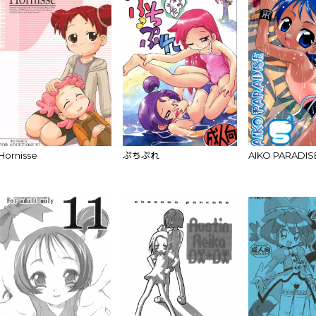
Hornisse
ぷちぷれ
AIKO PARADIS