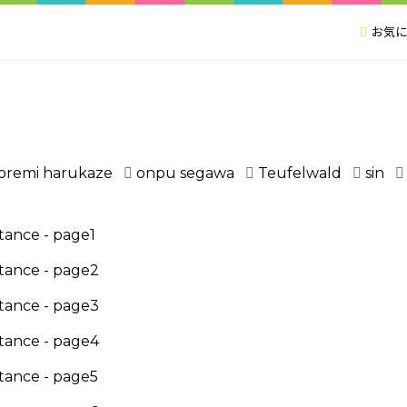
お気に
oremi harukaze
onpu segawa
Teufelwald
sin