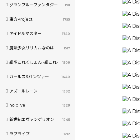
グランブルーファンタジー
1911
東方Project
1755
アイドルマスター
1740
魔法少女リリカルなのは
1517
艦隊これくしょん -艦これ-
1509
ガールズ&パンツァー
1440
アズールレーン
1332
hololive
1329
新世紀エヴァンゲリオン
1245
ラブライブ
1212