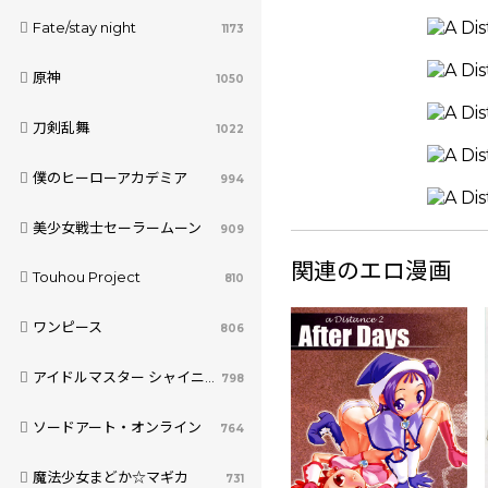
Fate/stay night
1173
原神
1050
刀剣乱舞
1022
僕のヒーローアカデミア
994
美少女戦士セーラームーン
909
関連のエロ漫画
Touhou Project
810
ワンピース
806
アイドルマスター シャイニーカラーズ
798
ソードアート・オンライン
764
魔法少女まどか☆マギカ
731