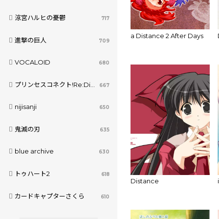
涼宮ハルヒの憂鬱
717
a Distance 2 After Days
進撃の巨人
709
VOCALOID
680
プリンセスコネクト!Re:Dive
667
nijisanji
650
鬼滅の刃
635
blue archive
630
トゥハート2
618
Distance
カードキャプターさくら
610