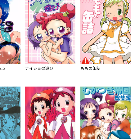
E 5
ナイショの遊び
ももの缶詰