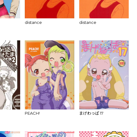
distance
distance
PEACH!
まげわっぱ 17