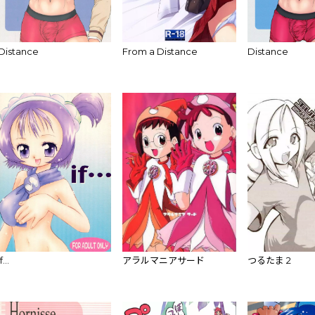
Distance
From a Distance
Distance
if…
アラルマニアサード
つるたま 2