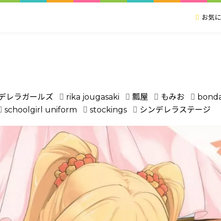
お気に
ン
ンデレラガールズ
rika jougasaki
瓢屋
もみお
bond
schoolgirl uniform
stockings
シンデレラステージ