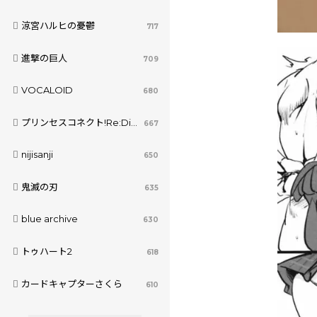
涼宮ハルヒの憂鬱
717
進撃の巨人
709
VOCALOID
680
プリンセスコネクト!Re:Dive
667
nijisanji
650
鬼滅の刃
635
blue archive
630
トゥハート2
618
カードキャプターさくら
610