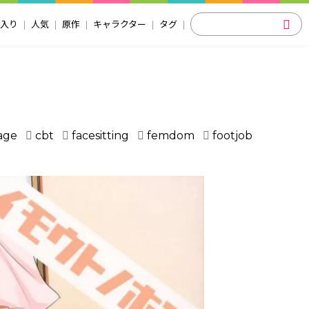
入り
人気
原作
キャラクター
タグ
age
cbt
facesitting
femdom
footjob