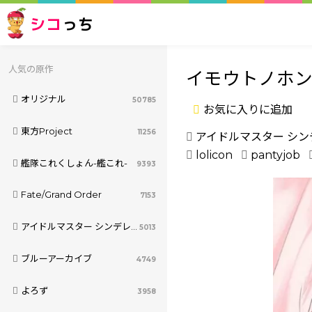
シコ
っち
人気の原作
イモウトノホ
オリジナル
50785
お気に入りに追加
東方Project
11256
アイドルマスター シ
lolicon
pantyjob
艦隊これくしょん-艦これ-
9393
Fate/Grand Order
7153
アイドルマスター シンデレラガールズ
5013
ブルーアーカイブ
4749
よろず
3958