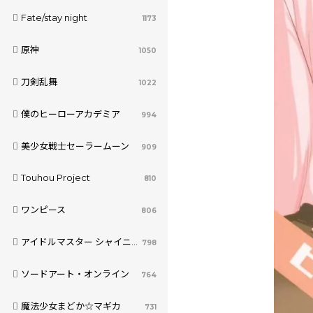
Fate/stay night
1173
原神
1050
刀剣乱舞
1022
僕のヒーローアカデミア
994
美少女戦士セーラームーン
909
Touhou Project
810
ワンピース
806
アイドルマスター シャイニーカラーズ
798
ソードアート・オンライン
764
魔法少女まどか☆マギカ
731