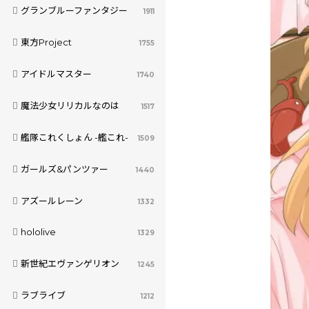
グランブルーファンタジー
1911
東方Project
1755
アイドルマスター
1740
魔法少女リリカルなのは
1517
艦隊これくしょん -艦これ-
1509
ガールズ&パンツァー
1440
アズールレーン
1332
hololive
1329
新世紀エヴァンゲリオン
1245
ラブライブ
1212