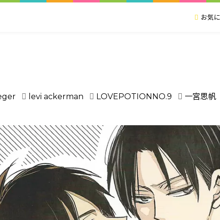
お気に
eger
levi ackerman
LOVEPOTIONNO.9
一宮思帆