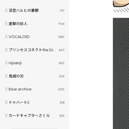
涼宮ハルヒの憂鬱
717
進撃の巨人
709
VOCALOID
680
プリンセスコネクト!Re:Dive
667
nijisanji
650
鬼滅の刃
635
blue archive
630
トゥハート2
618
カードキャプターさくら
610