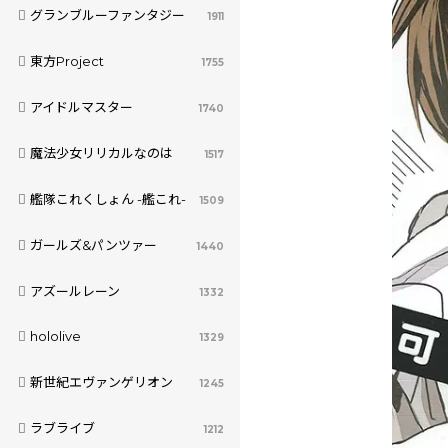
グランブルーファンタジー
1911
東方Project
1755
アイドルマスター
1740
魔法少女リリカルなのは
1517
艦隊これくしょん -艦これ-
1509
ガールズ&パンツァー
1440
アズールレーン
1332
hololive
1329
新世紀エヴァンゲリオン
1245
ラブライブ
1212