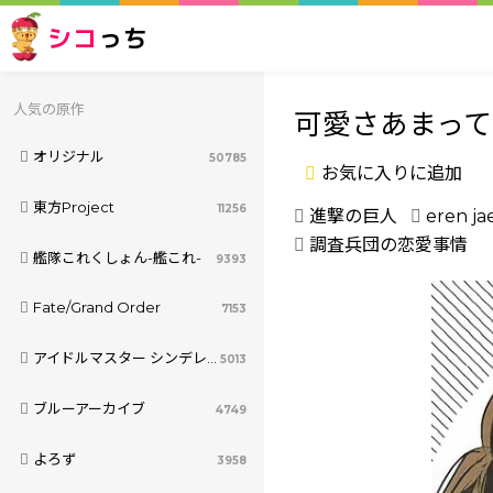
シコ
っち
人気の原作
可愛さあまって
オリジナル
50785
お気に入りに追加
東方Project
11256
進撃の巨人
eren ja
調査兵団の恋愛事情
艦隊これくしょん-艦これ-
9393
Fate/Grand Order
7153
アイドルマスター シンデレラガールズ
5013
ブルーアーカイブ
4749
よろず
3958