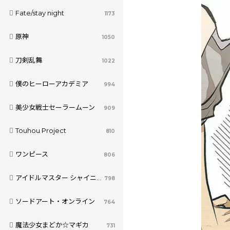
Fate/stay night
1173
原神
1050
刀剣乱舞
1022
僕のヒーローアカデミア
994
美少女戦士セーラームーン
909
Touhou Project
810
ワンピース
806
アイドルマスター シャイニーカラーズ
798
ソードアート・オンライン
764
魔法少女まどか☆マギカ
731