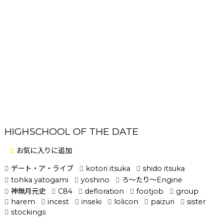
HIGHSCHOOL OF THE DATE
お気に入りに追加
デート・ア・ライブ
kotori itsuka
shido itsuka
tohka yatogami
yoshino
ろ～たり～Engine
神無月元史
C84
defloration
footjob
group
harem
incest
inseki
lolicon
paizuri
sister
stockings