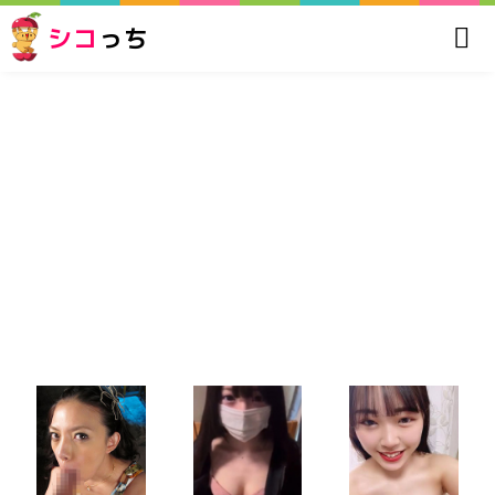
シコ
っち