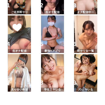
ご近所即ヤリ
生オナ配信
オナ配信中ー
生オナ配信
最強Hアプリ
即ヤリ女一覧
見せ合い希望
学生とヤレる
JDとヤレる