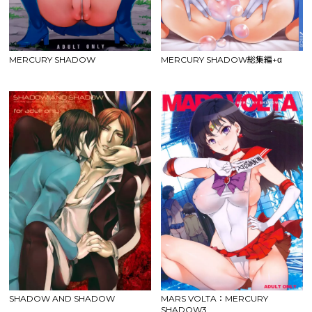
MERCURY SHADOW
MERCURY SHADOW総集編+α
SHADOW AND SHADOW
MARS VOLTA：MERCURY
SHADOW3