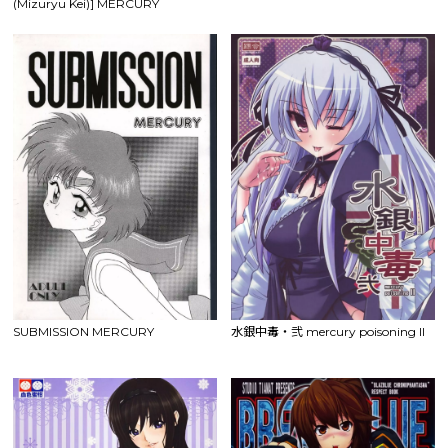
(Mizuryu Kei)] MERCURY
SHADOW5 (Sailor Moon)
SUBMISSION MERCURY
水銀中毒・弐 mercury poisoning II