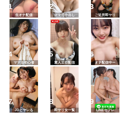
生オナ配信
ママ活中出し
ご近所即ヤリ
ママ活初心者
素人エロ配信
オナ配信中ー
JDとヤレる
即ヤリ女一覧
LINEセフレ