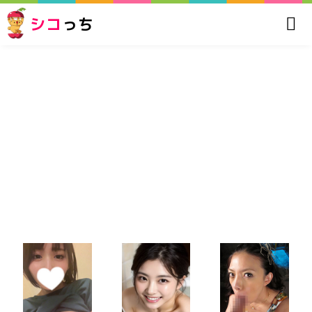
シコ
っち