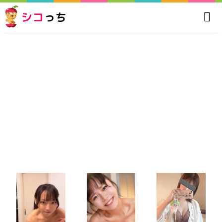
シコ
っち