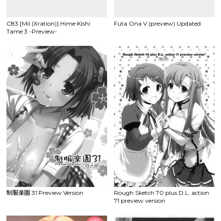
C83 [Mil (Xration)] Hime Kishi
Futa Ona V (preview) Updated
Tame 3 -Preview-
制服楽園 31 Preview Version
Rough Sketch 70 plus D.L. action
71 preview version