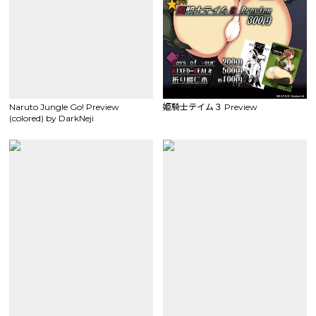
Naruto Jungle Go! Preview
姫騎士テイム３ Preview
(colored) by DarkNeji