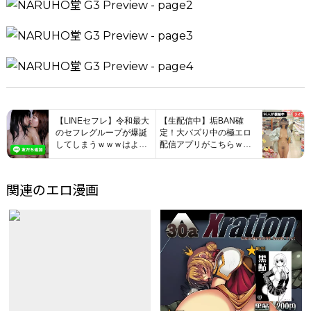
【LINEセフレ】令和最大
【生配信中】垢BAN確
のセフレグループが爆誕
定！大バズり中の極エロ
してしまうｗｗｗはよ登
配信アプリがこちらｗｗ
録しろｗｗｗ
ｗ
関連のエロ漫画