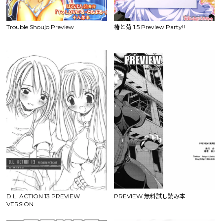
Trouble Shoujo Preview
椿と菊 1.5 Preview Party!!
D.L. ACTION 13 PREVIEW
PREVIEW 無料試し読み本
VERSION