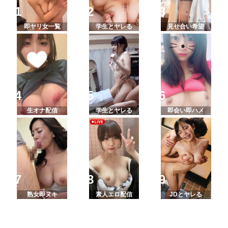
即ヤリ女一覧
学生とヤレる
見せ合い希望
生オナ配信
学生とヤレる
即会い即ハメ
熟女即ヌキ
素人エロ配信
JDとヤレる