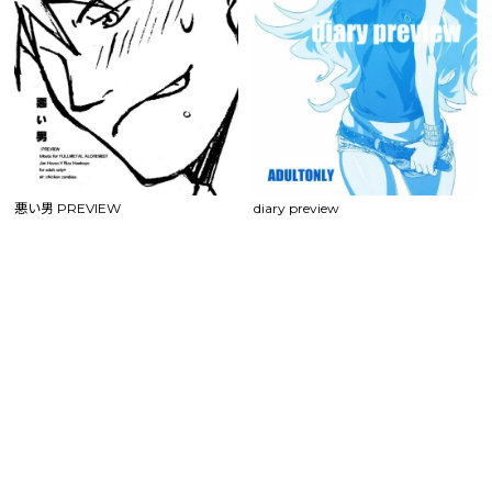
悪い男 PREVIEW
diary preview