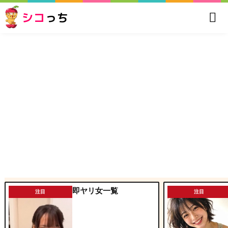
シコ
っち
即ヤリ女一覧
注目
注目