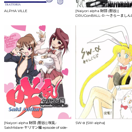
ALPHA VILLE
[Naiyori alpha 財団 (胆谷)]
DRUGonBALL-R-～きらーまし
すか?～ (ドラゴンボールZ)
[Naiyori alpha 財団 (胆谷)] 咲乱-
SW-α {SW-alpha}
SakiMidare-ヤリマン編 episode of side-