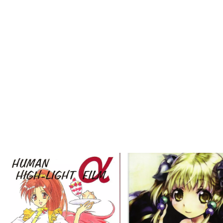
Bitch (咲-Saki-)