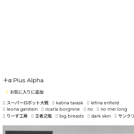
＋α Plus Alpha
お気に入りに追加
スーパーロボット大戦
katina tarask
lefina enfield
leona garstein
ricarla borgnine
rio
rio mei long
りーず工房
王者之風
big breasts
dark skin
サンクリ