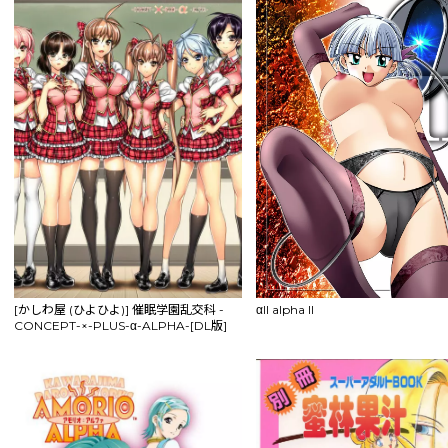
[かしわ屋 (ひよひよ)] 催眠学園乱交科 -
αII alpha II
CONCEPT-×-PLUS-α-ALPHA-[DL版]