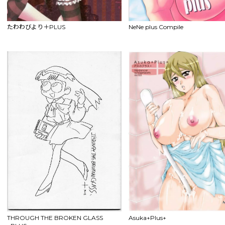
たわわびより＋PLUS
NeNe plus Compile
THROUGH THE BROKEN GLASS
Asuka+Plus+