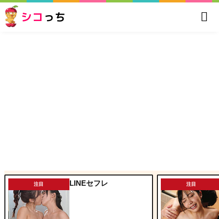
シコ
っち
LINEセフレ
注目
注目