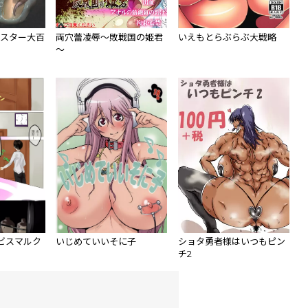
 -モンスター大百
両穴蕾凌辱～敗戦国の姫君
いえもとらぶらぶ大戦略
～
ビスマルク
いじめていいそに子
ショタ勇者様はいつもピン
チ2