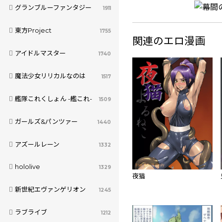
グランブルーファンタジー
1911
東方Project
1755
関連のエロ漫画
アイドルマスター
1740
魔法少女リリカルなのは
1517
艦隊これくしょん -艦これ-
1509
ガールズ&パンツァー
1440
アズールレーン
1332
hololive
1329
夜猫
新世紀エヴァンゲリオン
1245
ラブライブ
1212