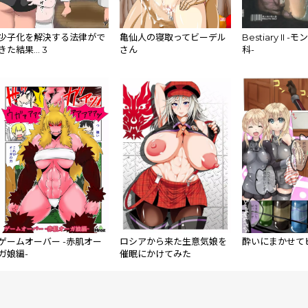
少子化を解決する法律がで
亀仙人の寝取ってビーデル
Bestiary II
きた結果… 3
さん
科-
ゲームオーバー -赤肌オー
ロシアから来た生意気娘を
酔いにまかせて
ガ娘編-
催眠にかけてみた