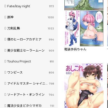
Fate/stay night
1173
原神
1050
刀剣乱舞
1022
僕のヒーローアカデミア
994
軽装歩兵ちゃん
美少女戦士セーラームーン
909
Touhou Project
810
ワンピース
806
アイドルマスター シャイニーカラーズ
798
ソードアート・オンライン
764
魔法少女まどか☆マギカ
731