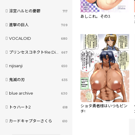
涼宮ハルヒの憂鬱
717
あしこれ。その3
進撃の巨人
709
VOCALOID
680
プリンセスコネクト!Re:Dive
667
nijisanji
650
鬼滅の刃
635
blue archive
630
ショタ勇者様はいつもピン
トゥハート2
618
チ!
カードキャプターさくら
610