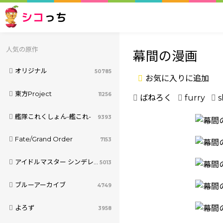
シコ
っち
人気の原作
幕間の漫画
オリジナル
50785
お気に入りに追加
東方Project
11256
ばねろく
furry
s
艦隊これくしょん-艦これ-
9393
Fate/Grand Order
7153
アイドルマスター シンデレラガールズ
5013
ブルーアーカイブ
4749
よろず
3958