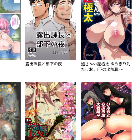
露出課長と部下の夜
姐さんvs超極太 ゆうぎり対
たけお 月下の攻防戦 ～
「なんでありんすか、こ
の、丸太んぼうは」～