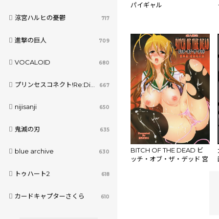
パイギャル
涼宮ハルヒの憂鬱
717
進撃の巨人
709
VOCALOID
680
プリンセスコネクト!Re:Dive
667
nijisanji
650
鬼滅の刃
635
BITCH OF THE DEAD ビ
blue archive
630
ッチ・オブ・ザ・デッド 宮
本麗 凌辱黙示録
トゥハート2
618
カードキャプターさくら
610