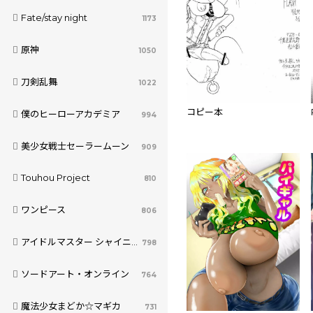
Fate/stay night
1173
原神
1050
刀剣乱舞
1022
コピー本
僕のヒーローアカデミア
994
美少女戦士セーラームーン
909
Touhou Project
810
ワンピース
806
アイドルマスター シャイニーカラーズ
798
ソードアート・オンライン
764
魔法少女まどか☆マギカ
731