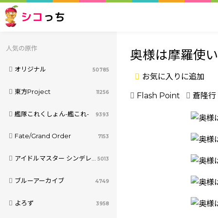
シコ
っち
人気の原作
奥様は摩羅使
オリジナル
50785
お気に入りに追加
東方Project
11256
Flash Point
蒼隆行
艦隊これくしょん-艦これ-
9393
Fate/Grand Order
7153
アイドルマスター シンデレラガールズ
5013
ブルーアーカイブ
4749
よろず
3958