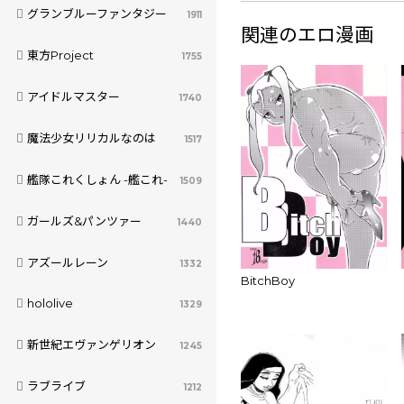
グランブルーファンタジー
1911
関連のエロ漫画
東方Project
1755
アイドルマスター
1740
魔法少女リリカルなのは
1517
艦隊これくしょん -艦これ-
1509
ガールズ&パンツァー
1440
アズールレーン
1332
BitchBoy
hololive
1329
新世紀エヴァンゲリオン
1245
ラブライブ
1212