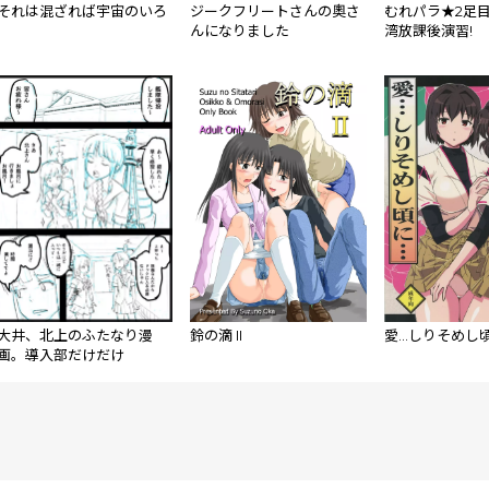
それは混ざれば宇宙のいろ
ジークフリートさんの奧さ
むれパラ★2足目
んになりました
湾放課後演習!
大井、北上のふたなり漫
鈴の滴 II
愛…しりそめし
画。導入部だけだけ
ど・・・