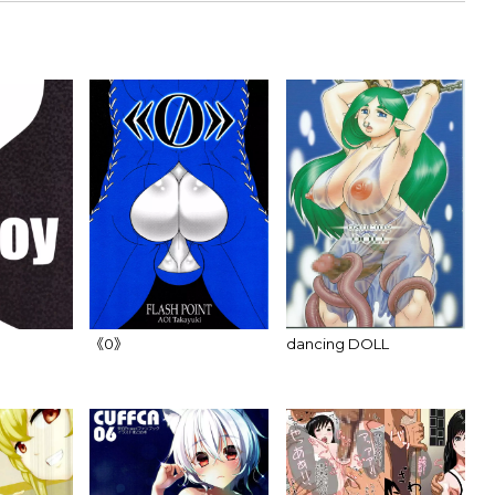
《0》
dancing DOLL