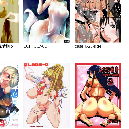
発情期っ
CUFFUCA06
case16-2 Aside