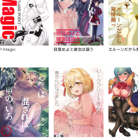
P-Magic
目覚めよと彼女は謡う
エルーンだから