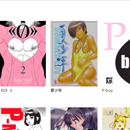
《0》 2
夏少年
P boy