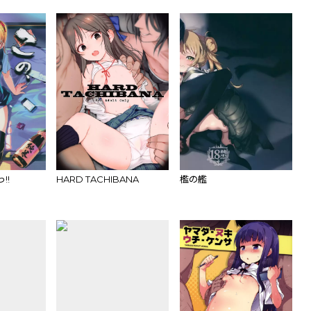
!!
HARD TACHIBANA
檻の艦