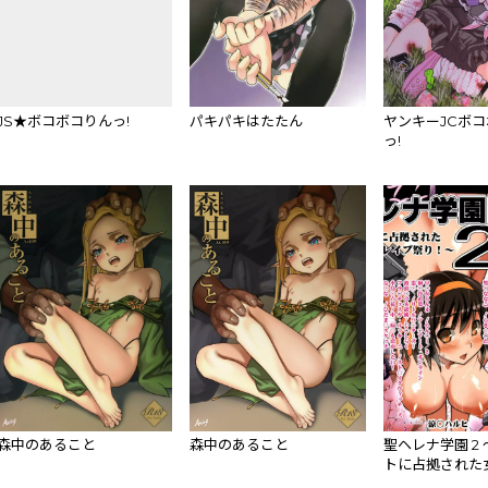
JS★ボコボコりんっ!
パキパキはたたん
ヤンキーJCボ
っ!
森中のあること
森中のあること
聖ヘレナ学園 2
トに占拠された
イプ祭り!～