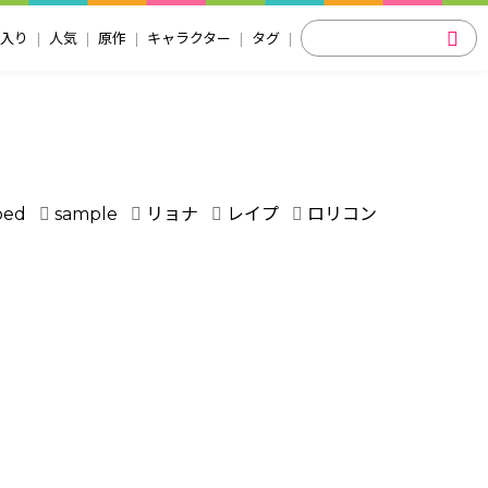
入り
人気
原作
キャラクター
タグ
ped
sample
リョナ
レイプ
ロリコン