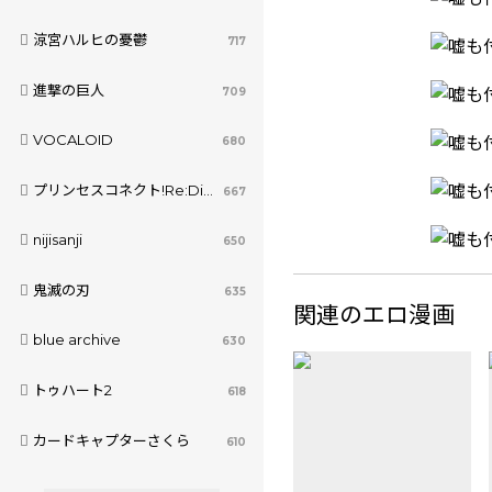
涼宮ハルヒの憂鬱
717
進撃の巨人
709
VOCALOID
680
プリンセスコネクト!Re:Dive
667
nijisanji
650
鬼滅の刃
635
関連のエロ漫画
blue archive
630
トゥハート2
618
カードキャプターさくら
610