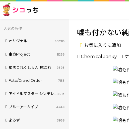
シコ
っち
人気の原作
嘘も付かない
オリジナル
50785
お気に入りに追加
東方Project
11256
Chemical Janky
ケ
艦隊これくしょん-艦これ-
9393
Fate/Grand Order
7153
アイドルマスター シンデレラガールズ
5013
ブルーアーカイブ
4749
よろず
3958