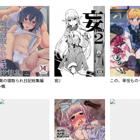
葵の寝取られ日記総集編
妄2
この、卑怯ものっ
+楓