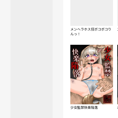
メンヘラホス狂ボコボコり
んっ！
少女監禁快楽陥落