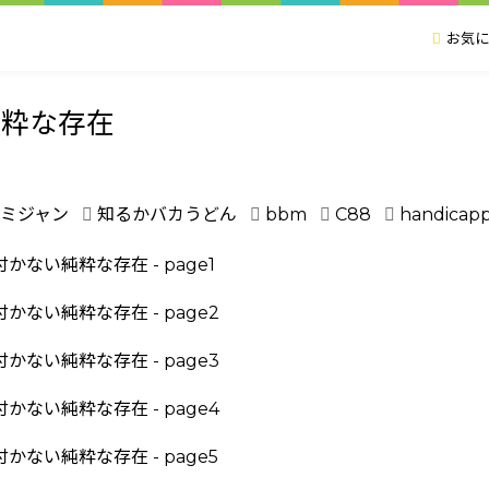
お気に
純粋な存在
ミジャン
知るかバカうどん
bbm
C88
handicap