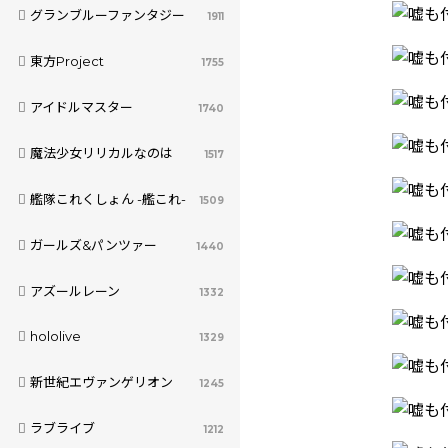
グランブルーファンタジー
1911
東方Project
1755
アイドルマスター
1740
魔法少女リリカルなのは
1517
艦隊これくしょん -艦これ-
1509
ガールズ&パンツァー
1440
アズールレーン
1332
hololive
1329
新世紀エヴァンゲリオン
1245
ラブライブ
1212