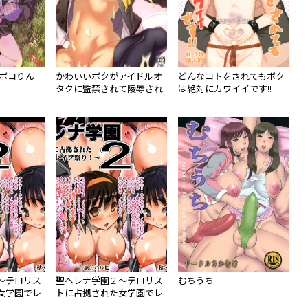
コボコりん
かわいいボクがアイドルオ
どんなコトをされてもボク
タクに監禁されて陵辱され
は絶対にカワイイです!!
るわけがない。
 ～テロリス
聖ヘレナ学園 2 ～テロリス
むちうち
女学園でレ
トに占拠された女学園でレ
イプ祭り!～