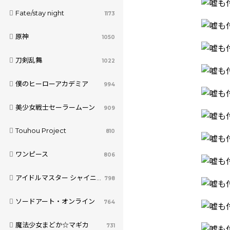
Fate/stay night
1173
原神
1050
刀剣乱舞
1022
僕のヒーローアカデミア
994
美少女戦士セーラームーン
909
Touhou Project
810
ワンピース
806
アイドルマスター シャイニーカラーズ
798
ソードアート・オンライン
764
魔法少女まどか☆マギカ
731