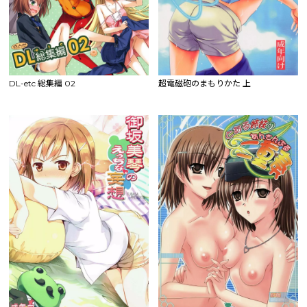
DL-etc 総集編 02
超電磁砲のまもりかた 上