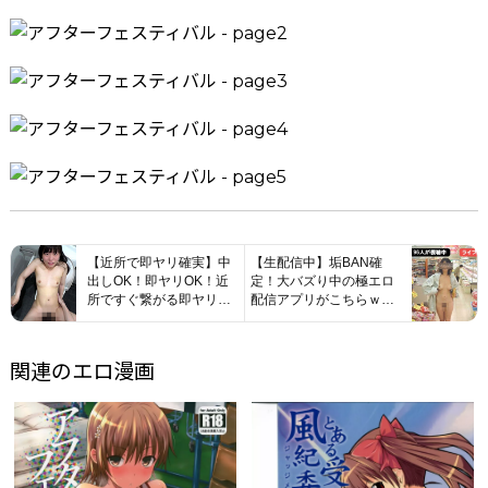
【近所で即ヤリ確実】中
【生配信中】垢BAN確
出しOK！即ヤリOK！近
定！大バズり中の極エロ
所ですぐ繋がる即ヤリア
配信アプリがこちらｗｗ
プリが有能すぎたwww
ｗ
関連のエロ漫画