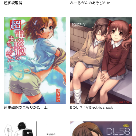
超御坂理論
れーるがんのあそびかた
超電磁砲のまもりかた 上
EQUIP：V Electric shock