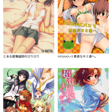
とある超電磁砲のびりびり
MISAKA×3 素直なキミ達へ。