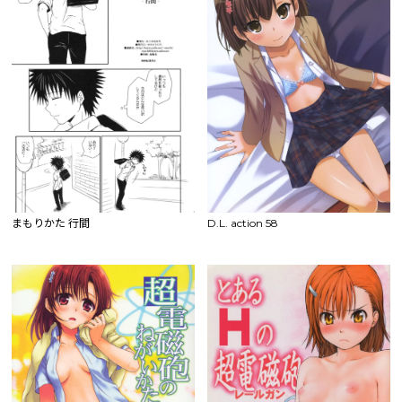
まもりかた 行間
D.L. action 58