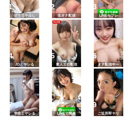
ママ活中出し
生オナ配信
LINEセフレ
JDとヤレる
素人エロ配信
オナ配信中ー
学生とヤレる
LINEで簡単
ご近所即ヤリ