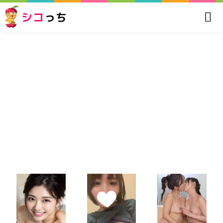
シコ
っち