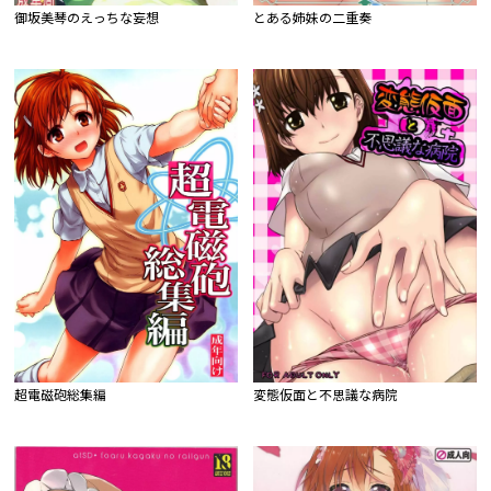
御坂美琴のえっちな妄想
とある姉妹の二重奏
超電磁砲総集編
変態仮面と不思議な病院