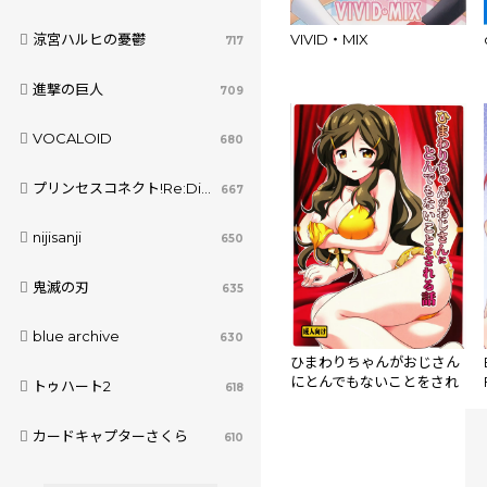
VIVID・MIX
涼宮ハルヒの憂鬱
717
進撃の巨人
709
VOCALOID
680
プリンセスコネクト!Re:Dive
667
nijisanji
650
鬼滅の刃
635
blue archive
630
ひまわりちゃんがおじさん
にとんでもないことをされ
トゥハート2
618
る話
カードキャプターさくら
610