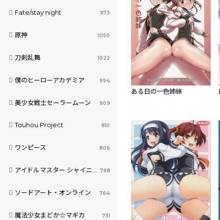
Fate/stay night
1173
原神
1050
刀剣乱舞
1022
僕のヒーローアカデミア
994
ある日の一色姉妹
美少女戦士セーラームーン
909
Touhou Project
810
ワンピース
806
アイドルマスター シャイニーカラーズ
798
ソードアート・オンライン
764
魔法少女まどか☆マギカ
731