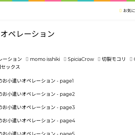
お気に
いオペレーション
レーション
momo isshiki
SpiciaCrow
切裂モコリ
団セックス