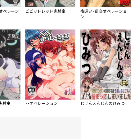
オペレーシ
ビビッドレッド実験室
夜這い×乱交オペレーショ
ン
実験室
××オペレーション
じげんえんじんのひみつ