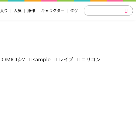
入り
人気
原作
キャラクター
タグ
COMIC1☆7
sample
レイプ
ロリコン