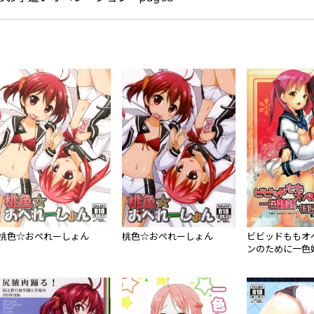
桃色☆おぺれーしょん
桃色☆おぺれーしょん
ビビッドももオ
ンのために一色
マヨネーズまみ
る本