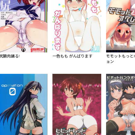
尻腋肉踊る!
一色もも がんばります
モモットもっと
ョン