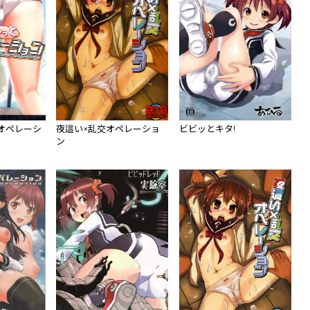
オペレーシ
夜這い×乱交オペレーショ
ビビッとキタ!
ン