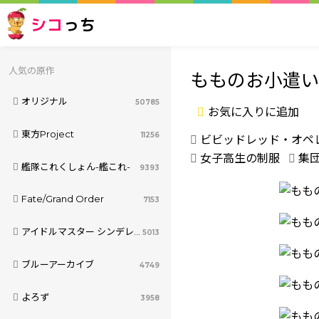
シコ
っち
人気の原作
もものお小遣
オリジナル
50785
お気に入りに追加
東方Project
11256
ビビッドレッド・オペ
女子高生の制服
集
艦隊これくしょん-艦これ-
9393
Fate/Grand Order
7153
アイドルマスター シンデレラガールズ
5013
ブルーアーカイブ
4749
よろず
3958