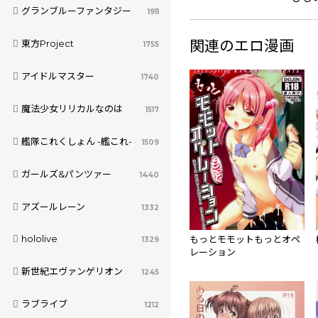
グランブルーファンタジー
1911
関連のエロ漫画
東方Project
1755
アイドルマスター
1740
魔法少女リリカルなのは
1517
艦隊これくしょん -艦これ-
1509
ガールズ&パンツァー
1440
アズールレーン
1332
hololive
もっとモモットもっとオペ
1329
レーション
新世紀エヴァンゲリオン
1245
ラブライブ
1212