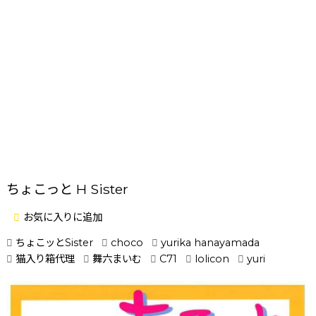
ちょこっと H Sister
お気に入りに追加
ちょこッとSister
choco
yurika hanayamada
猫入り箱代理
舞六まいむ
C71
lolicon
yuri