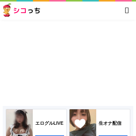
シコ
っち
エログルLIVE
生オナ配信